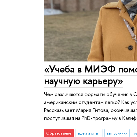
«Учеба в МИЭФ помо
научную карьеру»
Чем различаются форматы обучения в 
американским студентам легко? Как ус
Рассказывает Мария Титова, окончивша
поступившая на PhD-программу в Калиф
Образование
идеи и опыт
выпускники
м