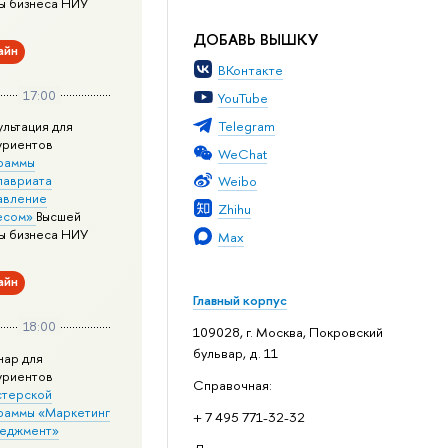
ы бизнеса НИУ
ДОБАВЬ ВЫШКУ
айн
ВКонтакте
17:00
YouTube
Telegram
ультация для
уриентов
WeChat
раммы
лавриата
Weibo
авление
Zhihu
есом»
Высшей
ы бизнеса НИУ
Max
айн
Главный корпус
18:00
109028, г. Москва, Покровский
бульвар, д. 11
нар для
уриентов
Справочная:
стерской
раммы «Маркетинг
+ 7 495 771-32-32
неджмент»