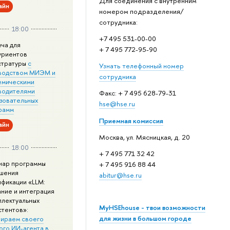
Для соединения с внутренним
айн
номером подразделения/
сотрудника:
18:00
+7 495 531-00-00
еча для
+ 7 495 772-95-90
уриентов
стратуры
с
Узнать телефонный номер
водством МИЭМ и
сотрудника
емическими
водителями
Факс: + 7 495 628-79-31
зовательных
hse@hse.ru
рамм
Приемная комиссия
айн
Москва, ул. Мясницкая, д. 20
18:00
+ 7 495 771 32 42
нар программы
+ 7 495 916 88 44
шения
abitur@hse.ru
ификации «LLM:
ание и интеграция
ллектуальных
MyHSEhouse - твои возможности
стентов»:
для жизни в большом городе
ираем своего
ого ИИ-агента в