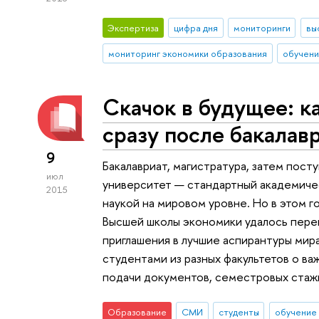
Экспертиза
цифра дня
мониторинги
вы
мониторинг экономики образования
обучени
Cкачок в будущее: к
сразу после бакалав
9
Бакалавриат, магистратура, затем пост
июл
университет — стандартный академичес
2015
наукой на мировом уровне. Но в этом г
Выcшей школы экономики удалось переп
приглашения в лучшие аспирантуры мира
студентами из разных факультетов о в
подачи документов, семестровых стажи
Образование
СМИ
студенты
обучение