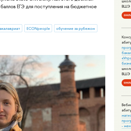
школ
о баллов ЕГЭ для поступления на бюджетное
ВШЭ
онл
акалавриат
ECONpeople
обучение за рубежом
Конс
абит
прог
бака
«Упр
бизн
школ
ВШЭ
онл
Веби
абит
маги
прог
- ме