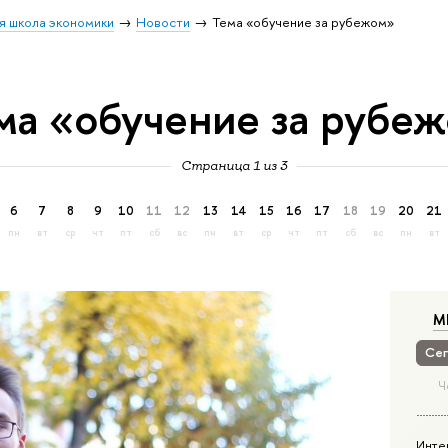
я школа экономики
Новости
Тема «обучение за рубежом»
ма «обучение за рубе
Страница 1 из 3
6
7
8
9
10
11
12
13
14
15
16
17
18
19
20
21
пн
вт
ср
чт
пт
сб
вс
пн
вт
ср
чт
пт
сб
вс
пн
вт
М
Сег
Ч
Инте