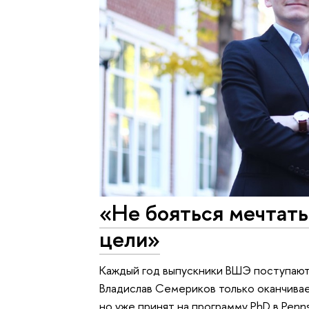
«Не бояться мечтать
цели»
Каждый год выпускники ВШЭ поступают
Владислав Семериков только оканчивае
но уже принят на программу PhD в Pennsy