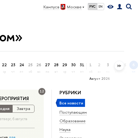
Кампус в
Москве
РУС
EN
жом»
22
23
24
25
26
27
28
29
30
31
1
2
3
4
5
6
ср
чт
пт
сб
вс
пн
вт
ср
чт
пт
сб
вс
пн
вт
ср
чт
Август 2026
12
РУБРИКИ
ЕРОПРИЯТИЯ
Все новости
одня
Завтра
Поступающим
етверг, 6 августа
Образование
Наука
нсив
для
Экспертиза