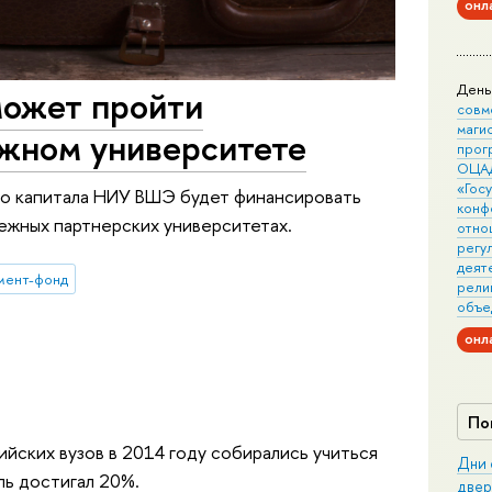
онл
День
ожет пройти
совм
маги
ежном университете
прог
ОЦА
«Гос
о капитала НИУ ВШЭ будет финансировать
конф
ежных партнерских университетах.
отно
регу
деят
мент-фонд
рели
объе
онл
По
йских вузов в 2014 году собирались учиться
Дни 
ль достигал 20%.
двер