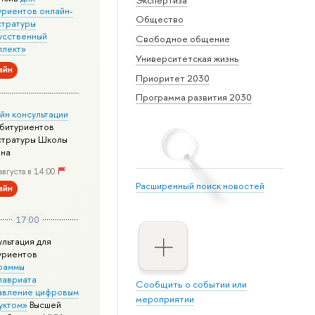
уриентов онлайн-
Общество
стратуры
усственный
Свободное общение
ллект»
Университетская жизнь
айн
Приоритет 2030
Программа развития 2030
йн консультации
абитуриентов
стратуры Школы
йна
августа в 14:00
Расширенный поиск новостей
айн
17:00
ультация для
уриентов
раммы
лавриата
Сообщить о событии или
авление цифровым
мероприятии
уктом»
Высшей