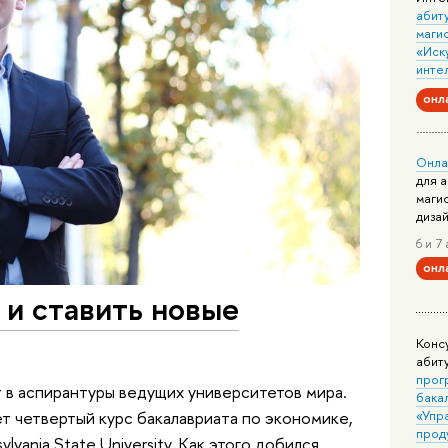
абит
маги
«Иск
инте
онл
Онла
для 
маги
диза
6 и 7 
онл
 и ставить новые
Конс
абит
прог
 в аспирантуры ведущих университетов мира.
бака
«Упр
т четвертый курс бакалавриата по экономике,
прод
lvania State University. Как этого добился