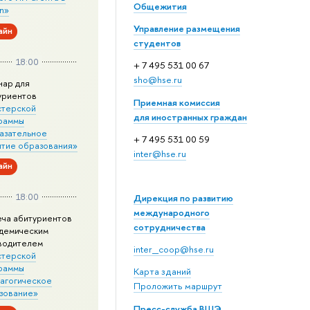
Общежития
n»
Управление размещения
айн
студентов
18:00
+ 7 495 531 00 67
sho@hse.ru
нар для
уриентов
Приемная комиссия
стерской
для иностранных граждан
раммы
азательное
+ 7 495 531 00 59
итие образования»
inter@hse.ru
айн
18:00
Дирекция по развитию
международного
еча абитуриентов
сотрудничества
адемическим
водителем
inter_coop@hse.ru
стерской
раммы
Карта зданий
агогическое
Проложить маршрут
зование»
Пресс-служба ВШЭ