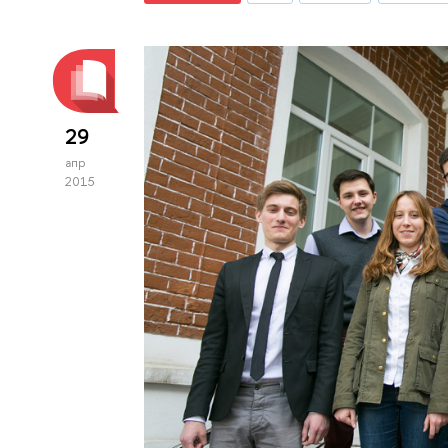
29
апр
2015