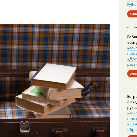
Pytho
онл
Веби
абит
маги
прог
«Док
разв
онл
Встр
с ак
руко
маги
прог
«Пед
обра