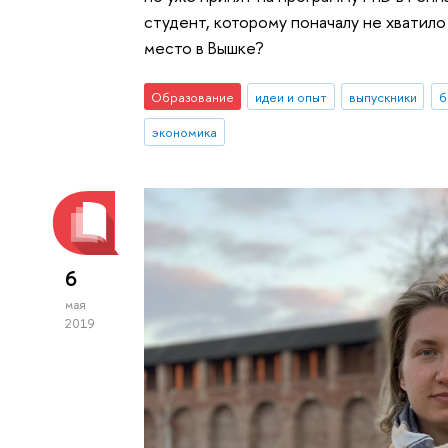
студент, которому поначалу не хватил
место в Вышке?
Образование
идеи и опыт
выпускники
б
экономика
6
мая
2019