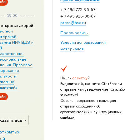
айн
+ 7 495 772-95-67
19:00
+ 7 495 916-88-67
press@hse.ru
 открытых дверей
естной
Пресс-релизы
стерской
раммы НИУ ВШЭ и
Условия использования
Д
материалов
ударственно-
ессиональные
шения. Правовое
лирование
ельности
Нашли
опечатку
?
гиозных
Выделите её, нажмите Ctrl+Enter и
динений»
отправьте нам уведомление. Спасибо
за участие!
айн
Сервис предназначен только для
отправки сообщений об
орфографических и пунктуационных
ошибках.
казать все
открытых
ей