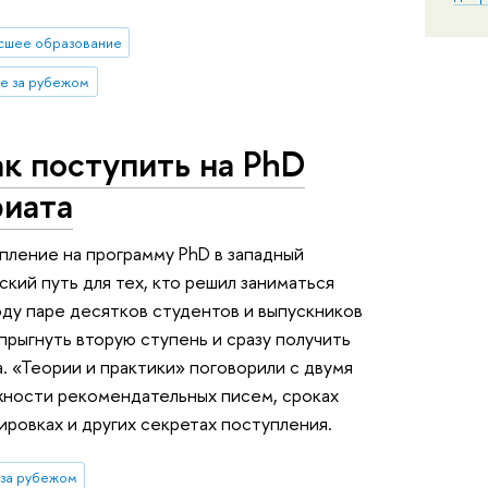
сшее образование
е за рубежом
ак поступить на PhD
риата
упление на программу PhD в западный
кий путь для тех, кто решил заниматься
оду паре десятков студентов и выпускников
рыгнуть вторую ступень и сразу получить
. «Теории и практики» поговорили с двумя
ажности рекомендательных писем, сроках
ровках и других секретах поступления.
 за рубежом