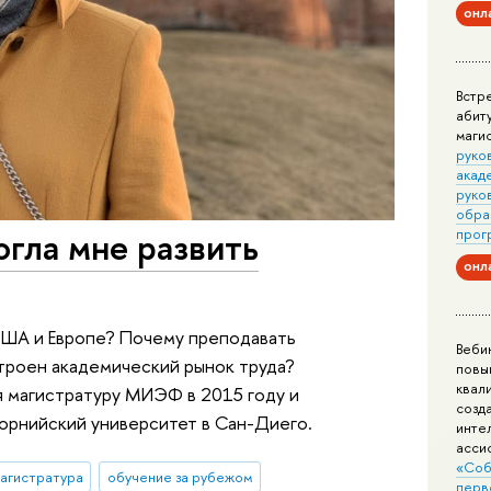
онл
Встр
абит
маги
руко
акад
руко
обра
гла мне развить
прог
онл
США и Европе? Почему преподавать
Веби
троен академический рынок труда?
повы
квал
я магистратуру МИЭФ в 2015 году и
созд
орнийский университет в Сан-Диего.
инте
асси
«Соб
агистратура
обучение за рубежом
перв