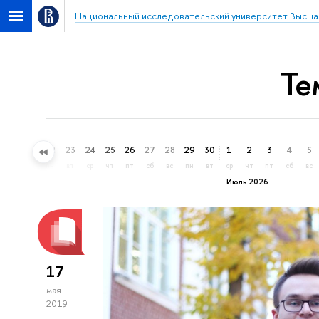
Национальный исследовательский университет Высша
Те
20
21
22
23
24
25
26
27
28
29
30
1
2
3
4
5
сб
вс
пн
вт
ср
чт
пт
сб
вс
пн
вт
ср
чт
пт
сб
вс
Июль 2026
17
мая
2019