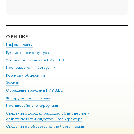
О ВЫШКЕ
ОБ
Цифры и факты
Ли
Руководство и структура
Дов
Устойчивое развитие в НИУ ВШЭ
Ол
Преподаватели и сотрудники
При
Корпуса и общежития
Вы
Закупки
При
Обращения граждан в НИУ ВШЭ
Ас
Фонд целевого капитала
До
Противодействие коррупции
Цен
Сведения о доходах, расходах, об имуществе и
Би
обязательствах имущественного характера
Об
Сведения об образовательной организации
Обр
Людям с ограниченными возможностями здоровья