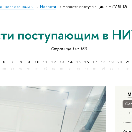
я школа экономики
Новости
Новости поступающим в НИУ ВШЭ
сти поступающим в Н
Страница 1 из 169
6
7
8
9
10
11
12
13
14
15
16
17
18
19
20
21
пн
вт
ср
чт
пт
сб
вс
пн
вт
ср
чт
пт
сб
вс
пн
вт
М
Сег
Ч
Инте