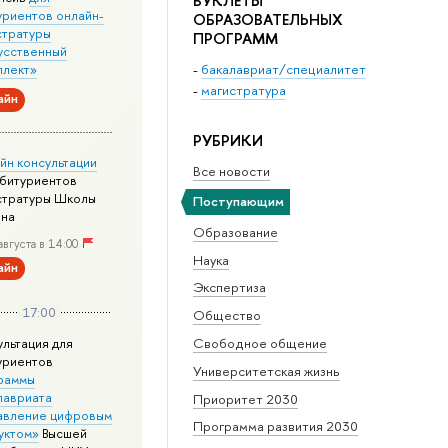
БУКЛЕТЫ
уриентов онлайн-
ОБРАЗОВАТЕЛЬНЫХ
стратуры
ПРОГРАММ
усственный
ллект»
-
бакалавриат/специалитет
-
магистратура
айн
РУБРИКИ
йн консультации
Все новости
абитуриентов
стратуры Школы
Поступающим
йна
Образование
августа в 14:00
Наука
айн
Экспертиза
17:00
Общество
ультация для
Свободное общение
уриентов
Университетская жизнь
раммы
лавриата
Приоритет 2030
авление цифровым
Программа развития 2030
уктом»
Высшей