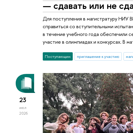
— сдавать или не сд
Для поступления в магистратуру НИУ
справиться со вступительными испыта
в течение учебного года обеспечили с
участие в олимпиадах и конкурсах. В 
Поступающим
приглашение к участию
маг
23
июл
2026