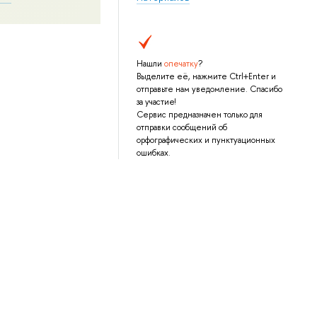
Нашли
опечатку
?
Выделите её, нажмите Ctrl+Enter и
отправьте нам уведомление. Спасибо
за участие!
Сервис предназначен только для
отправки сообщений об
орфографических и пунктуационных
ошибках.