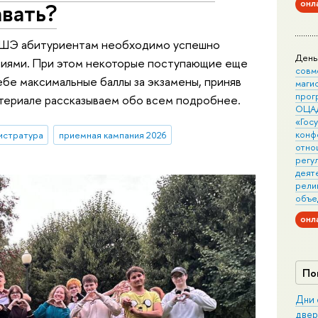
онл
авать?
 ВШЭ абитуриентам необходимо успешно
День
ниями. При этом некоторые поступающие еще
совм
ебе максимальные баллы за экзамены, приняв
маги
прог
материале рассказываем обо всем подробнее.
ОЦА
«Гос
конф
истратура
приемная кампания 2026
отно
регу
деят
рели
объе
онл
По
Дни 
двер