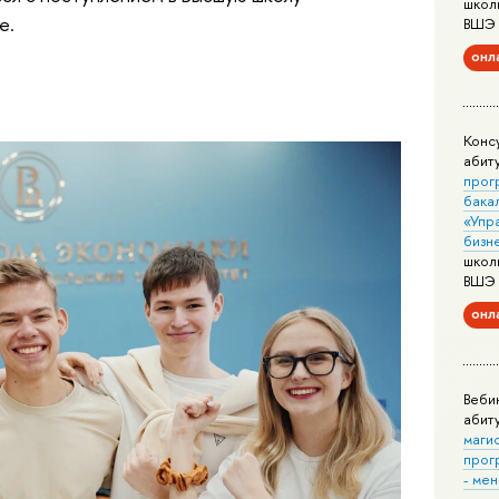
школ
е.
ВШЭ
онл
Конс
абит
прог
бака
«Упр
бизн
школ
ВШЭ
онл
Веби
абит
маги
прог
- ме