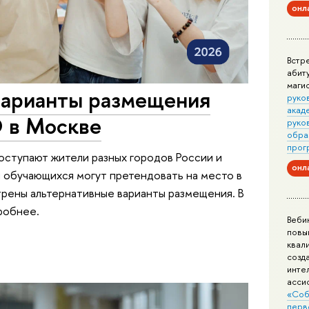
онл
Встр
абит
маги
варианты размещения
руко
акад
 в Москве
руко
обра
прог
оступают жители разных городов России и
онл
 обучающихся могут претендовать на место в
трены альтернативные варианты размещения. В
робнее.
Веби
повы
квал
созд
инте
асси
«Соб
перв