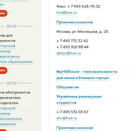
n»
Факс: + 7 495 628-79-31
hse@hse.ru
айн
Приемная комиссия
18:00
Москва, ул. Мясницкая, д. 20
нар для
уриентов
+ 7 495 771 32 42
стерской
+ 7 495 916 88 44
раммы
abitur@hse.ru
азательное
итие образования»
айн
MyHSEhouse - твои возможности
для жизни в большом городе
18:00
Общежития
еча абитуриентов
Управление размещения
адемическим
студентов
водителем
стерской
+ 7 495 531 00 67
раммы
sho@hse.ru
агогическое
зование»
Приемная комиссия