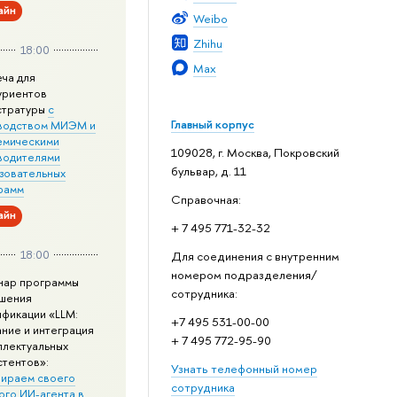
айн
Weibo
Zhihu
18:00
Max
еча для
уриентов
стратуры
с
Главный корпус
водством МИЭМ и
емическими
109028, г. Москва, Покровский
водителями
бульвар, д. 11
зовательных
рамм
Справочная:
айн
+ 7 495 771-32-32
18:00
Для соединения с внутренним
номером подразделения/
нар программы
сотрудника:
шения
ификации «LLM:
+7 495 531-00-00
ание и интеграция
+ 7 495 772-95-90
ллектуальных
стентов»:
Узнать телефонный номер
ираем своего
сотрудника
ого ИИ-агента в