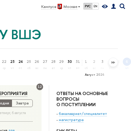
Кампус в
Москве
РУС
EN
ИУ ВШЭ
22
23
24
25
26
27
28
29
30
31
1
2
3
4
5
6
ср
чт
пт
сб
вс
пн
вт
ср
чт
пт
сб
вс
пн
вт
ср
чт
Август 2026
12
ОТВЕТЫ НА ОСНОВНЫЕ
ЕРОПРИЯТИЯ
ВОПРОСЫ
одня
Завтра
О ПОСТУПЛЕНИИ
етверг, 6 августа
-
бакалавриат/специалитет
-
магистратура
нсив
для