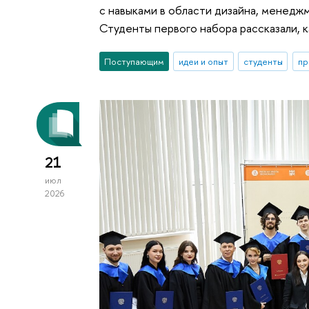
с навыками в области дизайна, менедж
Студенты первого набора рассказали, к
Поступающим
идеи и опыт
студенты
пр
21
июл
2026