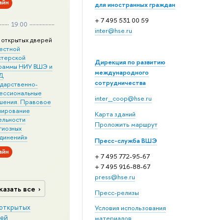
айн
для иностранных граждан
+ 7 495 531 00 59
19:00
inter@hse.ru
 открытых дверей
естной
стерской
Дирекция по развитию
раммы НИУ ВШЭ и
международного
Д
сотрудничества
ударственно-
ессиональные
inter_coop@hse.ru
шения. Правовое
лирование
Карта зданий
ельности
Проложить маршрут
гиозных
динений»
Пресс-служба ВШЭ
айн
+ 7 495 772-95-67
+ 7 495 916-88-67
press@hse.ru
казать все
Пресс-релизы
открытых
Условия использования
ей
материалов