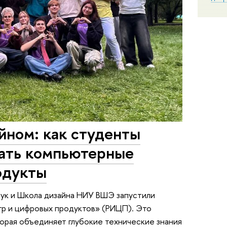
йном: как студенты
вать компьютерные
одукты
аук и Школа дизайна НИУ ВШЭ запустили
гр и цифровых продуктов» (РИЦП). Это
торая объединяет глубокие технические знания