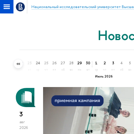
Национальный исследовательский университет Высша
Ново
20
21
22
23
24
25
26
27
28
29
30
1
2
3
4
5
сб
вс
пн
вт
ср
чт
пт
сб
вс
пн
вт
ср
чт
пт
сб
вс
Июль 2026
3
авг
2026