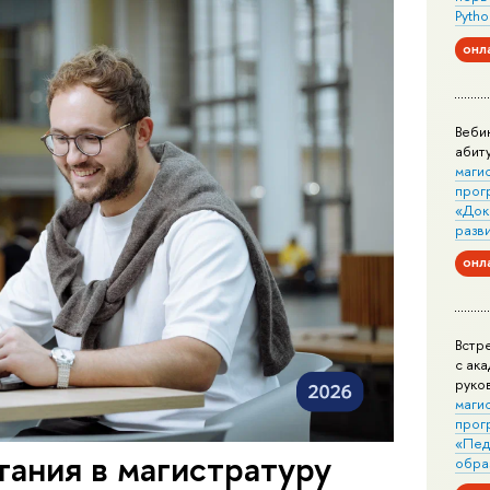
Pytho
онл
Веби
абит
маги
прог
«Док
разв
онл
Встр
с ак
руко
маги
прог
«Пед
ания в магистратуру
обра