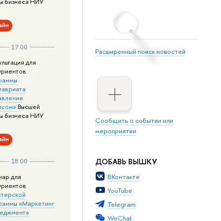
ы бизнеса НИУ
айн
17:00
Расширенный поиск новостей
ультация для
уриентов
раммы
лавриата
авление
есом»
Высшей
ы бизнеса НИУ
Сообщить о событии или
мероприятии
айн
ДОБАВЬ ВЫШКУ
18:00
нар для
ВКонтакте
уриентов
YouTube
стерской
раммы «Маркетинг
Telegram
неджмент»
WeChat