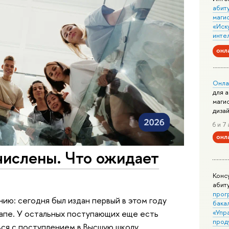
абит
маги
«Иск
инте
онл
Онла
для 
маги
диза
6 и 7 
онл
числены. Что ожидает
Конс
абит
прог
ию: сегодня был издан первый в этом году
бака
«Упр
тапе. У остальных поступающих еще есть
прод
ься с поступлением в Высшую школу