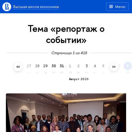
Высшая школа экономики
Меню
Тема «репортаж о
событии»
Страница 1 из 415
24
25
26
27
28
29
30
31
1
2
3
4
5
6
7
8
пт
сб
вс
пн
вт
ср
чт
пт
сб
вс
пн
вт
ср
чт
пт
сб
Август 2026