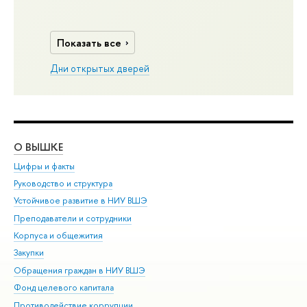
Показать все
Дни открытых дверей
О ВЫШКЕ
ОБ
Цифры и факты
Ли
Руководство и структура
Дов
Устойчивое развитие в НИУ ВШЭ
Ол
Преподаватели и сотрудники
При
Корпуса и общежития
Вы
Закупки
При
Обращения граждан в НИУ ВШЭ
Ас
Фонд целевого капитала
До
Противодействие коррупции
Цен