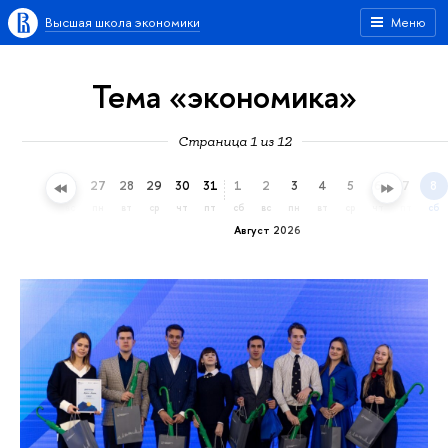
Высшая школа экономики
Меню
Тема «экономика»
Страница 1 из 12
24
25
26
27
28
29
30
31
1
2
3
4
5
6
7
8
пт
сб
вс
пн
вт
ср
чт
пт
сб
вс
пн
вт
ср
чт
пт
сб
Август 2026