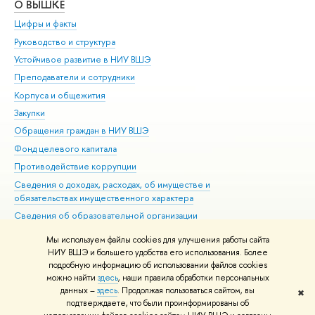
О ВЫШКЕ
ОБ
Цифры и факты
Ли
Руководство и структура
Дов
Устойчивое развитие в НИУ ВШЭ
Ол
Преподаватели и сотрудники
При
Корпуса и общежития
Вы
Закупки
При
Обращения граждан в НИУ ВШЭ
Ас
Фонд целевого капитала
До
Противодействие коррупции
Цен
Сведения о доходах, расходах, об имуществе и
Би
обязательствах имущественного характера
Об
Сведения об образовательной организации
Обр
Людям с ограниченными возможностями здоровья
Мы используем файлы cookies для улучшения работы сайта
Единая платежная страница
НИУ ВШЭ и большего удобства его использования. Более
подробную информацию об использовании файлов cookies
Работа в Вышке
можно найти
здесь
, наши правила обработки персональных
данных –
здесь
. Продолжая пользоваться сайтом, вы
✖
Редактору
подтверждаете, что были проинформированы об