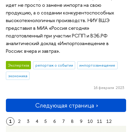
идет не просто о замене импорта на свою
продукцию, а о создании конкурентоспособных
высокотехнологичных производств. НИУ ВШЭ
представил в МИА «Россия сегодня»
подготовленный при участии РСПП и ВЭБ.РФ
аналитический доклад «Импортозамещение в
России: вчера и завтра».
Экспертиза
репортаж о событии
импортозамещение
экономика
16 февраля 2023
Следующая страница
1
2
3
4
5
6
7
8
9
10
11
12