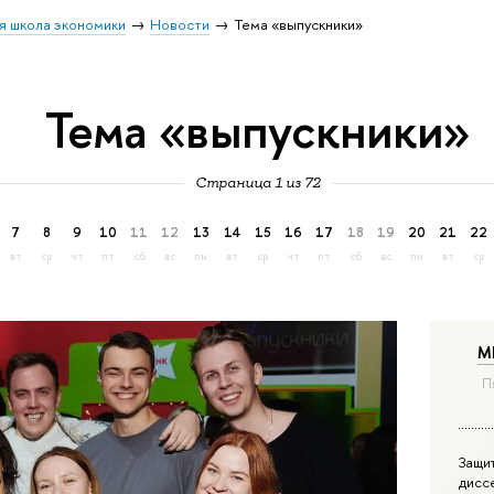
я школа экономики
Новости
Тема «выпускники»
Тема «выпускники»
Страница 1 из 72
7
8
9
10
11
12
13
14
15
16
17
18
19
20
21
22
вт
ср
чт
пт
сб
вс
пн
вт
ср
чт
пт
сб
вс
пн
вт
ср
М
П
Защи
дисс