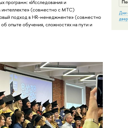
ых программ: «Исследования и
По
м интеллекте» (совместно с МТС)
Дни 
товый подход в HR-менеджменте» (совместно
двер
 об опыте обучения, сложностях на пути и