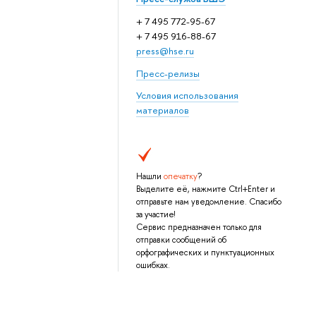
+ 7 495 772-95-67
+ 7 495 916-88-67
press@hse.ru
Пресс-релизы
Условия использования
материалов
Нашли
опечатку
?
Выделите её, нажмите Ctrl+Enter и
отправьте нам уведомление. Спасибо
за участие!
Сервис предназначен только для
отправки сообщений об
орфографических и пунктуационных
ошибках.