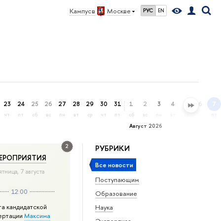
Кампус в
Москве
РУС
EN
23
24
25
26
27
28
29
30
31
1
2
3
4
5
6
7
чт
пт
сб
вс
пн
вт
ср
чт
пт
сб
вс
пн
вт
ср
чт
пт
Август 2026
2
РУБРИКИ
ЕРОПРИЯТИЯ
Все новости
ятница, 7 августа
Поступающим
12:00
Образование
та кандидатской
Наука
ертации
Максима
Экспертиза