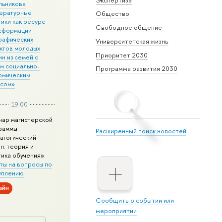
льникова
ературные
Общество
ики как ресурс
Свободное общение
сформации
рафических
Университетская жизнь
ктов молодых
Приоритет 2030
н из семей с
им социально-
Программа развития 2030
омическим
усом»
19:00
нар магистерской
раммы
Расширенный поиск новостей
агогический
н: теория и
тика обучения»:
ты на вопросы по
уплению
айн
Сообщить о событии или
мероприятии