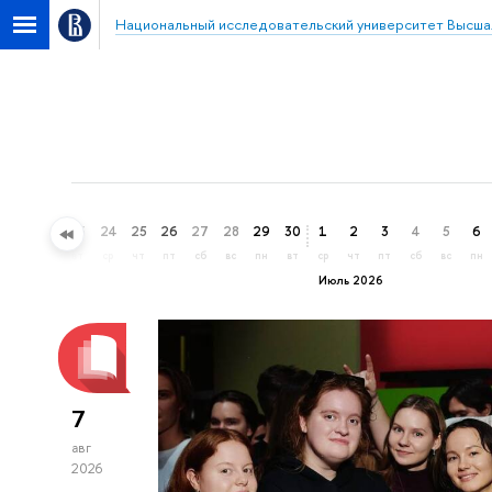
Национальный исследовательский университет Высша
21
22
23
24
25
26
27
28
29
30
1
2
3
4
5
6
вс
пн
вт
ср
чт
пт
сб
вс
пн
вт
ср
чт
пт
сб
вс
пн
Июль 2026
7
авг
2026