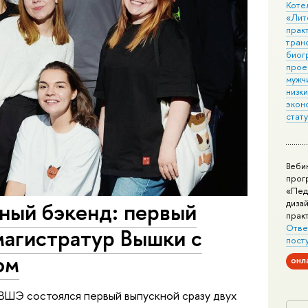
Коте
«Лит
практ
тран
биог
прое
мужчи
низк
экон
стат
Веби
прог
«Пед
дизай
ный бэкенд: первый
прак
Отве
магистратур Вышки с
пост
ом
онл
ВШЭ состоялся первый выпускной сразу двух