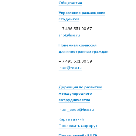
Общежития
Управление размещения
студентов
+ 7 495 531 00 67
sho@hse.ru
Приемная комиссия
для иностранных граждан
+ 7 495 531 00 59
inter@hse.ru
Дирекция по развитию
международного
сотрудничества
inter_coop@hse.ru
Карта зданий
Проложить маршрут
Пресс-служба ВШЭ