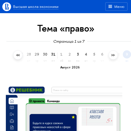
Высшая школа экономики
Меню
Тема «право»
Страница 1 из 7
25
26
27
28
29
30
31
1
2
3
4
5
6
7
8
9
сб
вс
пн
вт
ср
чт
пт
сб
вс
пн
вт
ср
чт
пт
сб
вс
Август 2026