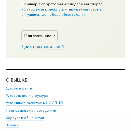
Семинар Лаборатории исследований спорта
«Отношение к риску у элитных шахматистов в
ситуациях, где победа обязательна»
Показать все
Дни открытых дверей
О ВЫШКЕ
ОБ
Цифры и факты
Ли
Руководство и структура
Дов
Устойчивое развитие в НИУ ВШЭ
Ол
Преподаватели и сотрудники
При
Корпуса и общежития
Вы
Закупки
При