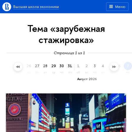
Высшая школа экономики
Меню
Тема «зарубежная
стажировка»
Страница 1 из 1
23
24
25
26
27
28
29
30
31
1
2
3
4
5
6
7
чт
пт
сб
вс
пн
вт
ср
чт
пт
сб
вс
пн
вт
ср
чт
пт
Август 2026