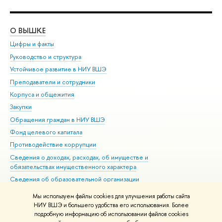
О ВЫШКЕ
ОБ
Цифры и факты
Ли
Руководство и структура
Дов
Устойчивое развитие в НИУ ВШЭ
Ол
Преподаватели и сотрудники
При
Корпуса и общежития
Вы
Закупки
При
Обращения граждан в НИУ ВШЭ
Ас
Фонд целевого капитала
До
Противодействие коррупции
Цен
Сведения о доходах, расходах, об имуществе и
Би
обязательствах имущественного характера
Об
Сведения об образовательной организации
Обр
Людям с ограниченными возможностями здоровья
Мы используем файлы cookies для улучшения работы сайта
Единая платежная страница
НИУ ВШЭ и большего удобства его использования. Более
подробную информацию об использовании файлов cookies
Работа в Вышке