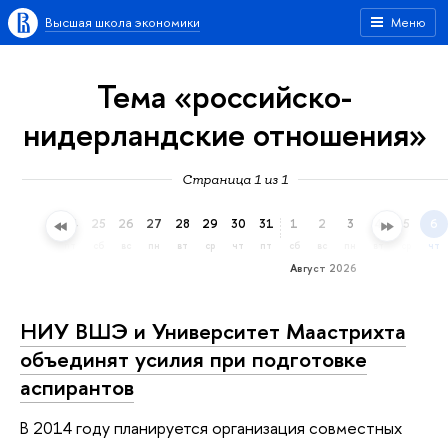
Высшая школа экономики
Меню
Тема «российско-
нидерландские отношения»
Страница 1 из 1
22
23
24
25
26
27
28
29
30
31
1
2
3
4
5
6
ср
чт
пт
сб
вс
пн
вт
ср
чт
пт
сб
вс
пн
вт
ср
чт
Август 2026
НИУ ВШЭ и Университет Маастрихта
объединят усилия при подготовке
аспирантов
В 2014 году планируется организация совместных