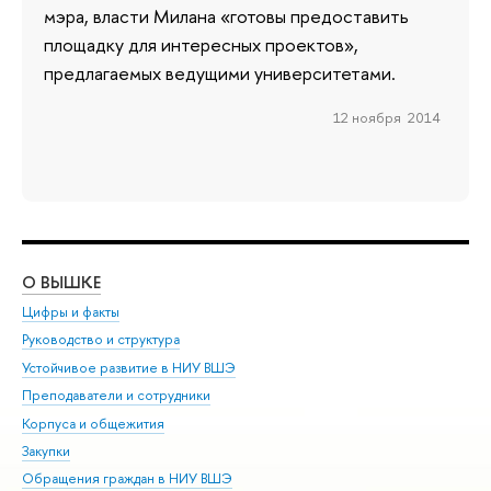
мэра, власти Милана «готовы предоставить
площадку для интересных проектов»,
предлагаемых ведущими университетами.
12 ноября 2014
О ВЫШКЕ
ОБ
Цифры и факты
Ли
Руководство и структура
Дов
Устойчивое развитие в НИУ ВШЭ
Ол
Преподаватели и сотрудники
При
Корпуса и общежития
Вы
Закупки
При
Обращения граждан в НИУ ВШЭ
Ас