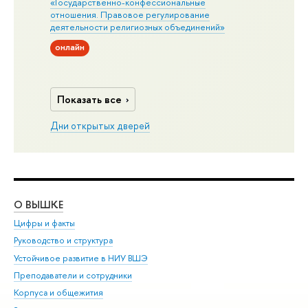
«Государственно-конфессиональные
отношения. Правовое регулирование
деятельности религиозных объединений»
онлайн
Показать все
Дни открытых дверей
О ВЫШКЕ
ОБ
Цифры и факты
Ли
Руководство и структура
Дов
Устойчивое развитие в НИУ ВШЭ
Ол
Преподаватели и сотрудники
При
Корпуса и общежития
Вы