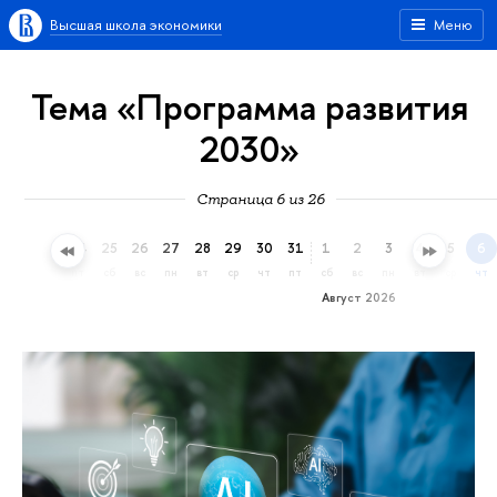
Высшая школа экономики
Меню
Тема «Программа развития
2030»
Страница 6 из 26
22
23
24
25
26
27
28
29
30
31
1
2
3
4
5
6
ср
чт
пт
сб
вс
пн
вт
ср
чт
пт
сб
вс
пн
вт
ср
чт
Август 2026