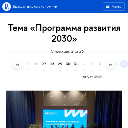
Высшая школа экономики
Меню
Тема «Программа развития
2030»
Страница 2 из 26
22
23
24
25
26
27
28
29
30
31
1
2
3
4
5
6
ср
чт
пт
сб
вс
пн
вт
ср
чт
пт
сб
вс
пн
вт
ср
чт
Август 2026