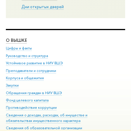
Дни открытых дверей
О ВЫШКЕ
ОБ
Цифры и факты
Ли
Руководство и структура
Дов
Устойчивое развитие в НИУ ВШЭ
Ол
Преподаватели и сотрудники
При
Корпуса и общежития
Вы
Закупки
При
Обращения граждан в НИУ ВШЭ
Ас
Фонд целевого капитала
До
Противодействие коррупции
Цен
Сведения о доходах, расходах, об имуществе и
Би
обязательствах имущественного характера
Об
Сведения об образовательной организации
Обр