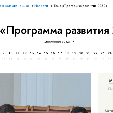
я школа экономики
Новости
Тема «Программа развития 2030»
 «Программа развития
Страница 19 из 26
9
10
11
12
13
14
15
16
17
18
19
20
21
22
23
24
чт
пт
сб
вс
пн
вт
ср
чт
пт
сб
вс
пн
вт
ср
чт
пт
М
По
Мате