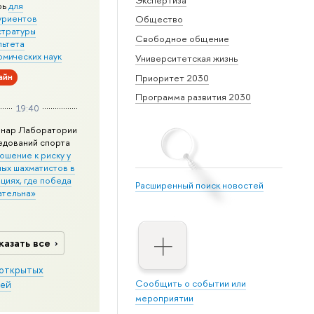
рь
для
уриентов
Общество
стратуры
Свободное общение
льтета
омических наук
Университетская жизнь
айн
Приоритет 2030
Программа развития 2030
19:40
нар Лаборатории
едований спорта
ошение к риску у
ных шахматистов в
циях, где победа
Расширенный поиск новостей
ательна»
казать все
открытых
Сообщить о событии или
ей
мероприятии