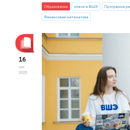
Образование
новое в ВШЭ
Программа ра
Финансовая математика
16
окт
2023