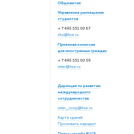
Общежития
Управление размещения
студентов
+ 7 495 531 00 67
sho@hse.ru
Приемная комиссия
для иностранных граждан
+ 7 495 531 00 59
inter@hse.ru
Дирекция по развитию
международного
сотрудничества
inter_coop@hse.ru
Карта зданий
Проложить маршрут
Пресс-служба ВШЭ