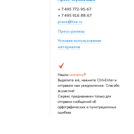
+ 7 495 772-95-67
+ 7 495 916-88-67
press@hse.ru
Пресс-релизы
Условия использования
материалов
Нашли
опечатку
?
Выделите её, нажмите Ctrl+Enter и
отправьте нам уведомление. Спасибо
за участие!
Сервис предназначен только для
отправки сообщений об
орфографических и пунктуационных
ошибках.