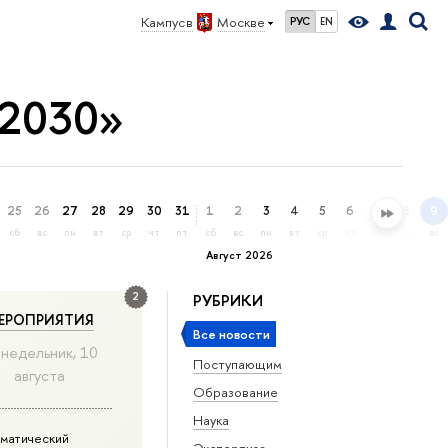
Кампус в
Москве
РУС
EN
 2030»
25
26
27
28
29
30
31
1
2
3
4
5
6
7
8
9
сб
вс
пн
вт
ср
чт
пт
сб
вс
пн
вт
ср
чт
пт
сб
вс
Август 2026
2
РУБРИКИ
ЕРОПРИЯТИЯ
Все новости
недельник, 10
Поступающим
августа
Образование
Наука
матический
Экспертиза