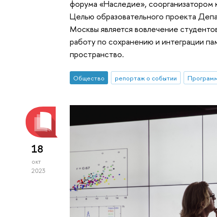
форума «Наследие», соорганизатором 
Целью образовательного проекта Депа
Москвы является вовлечение студентов
работу по сохранению и интеграции па
пространство.
Общество
репортаж о событии
Программ
18
окт
2023