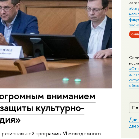
лаге
абит
маги
факу
экон
онл
Семи
иссл
«Отн
элит
ситуа
обяз
 огромным вниманием
 защиты культурно-
По
едия»
Дни 
двер
 региональной программы VI молодежного