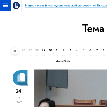
Национальный исследовательский университет Высша
Тема
23
24
25
26
27
28
29
30
1
2
3
4
5
6
7
8
вт
ср
чт
пт
сб
вс
пн
вт
ср
чт
пт
сб
вс
пн
вт
ср
Июль 2026
24
окт
2023