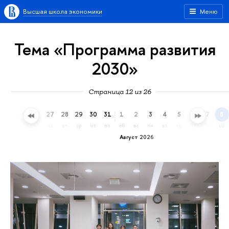
Высшая школа экономики
Меню
Тема «Программа развития
2030»
Страница 12 из 26
24
25
26
27
28
29
30
31
1
2
3
4
5
6
7
8
пт
сб
вс
пн
вт
ср
чт
пт
сб
вс
пн
вт
ср
чт
пт
сб
Август 2026