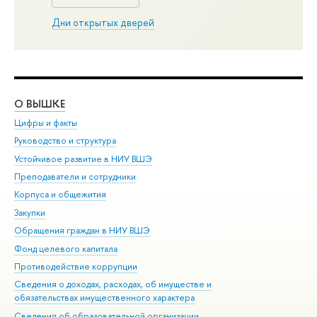
Дни открытых дверей
О ВЫШКЕ
ОБ
Цифры и факты
Ли
Руководство и структура
Дов
Устойчивое развитие в НИУ ВШЭ
Ол
Преподаватели и сотрудники
При
Корпуса и общежития
Вы
Закупки
При
Обращения граждан в НИУ ВШЭ
Ас
Фонд целевого капитала
До
Противодействие коррупции
Цен
Сведения о доходах, расходах, об имуществе и
Би
обязательствах имущественного характера
Об
Сведения об образовательной организации