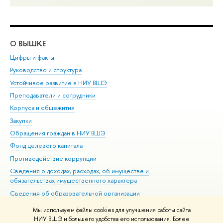
О ВЫШКЕ
ОБ
Цифры и факты
Ли
Руководство и структура
Дов
Устойчивое развитие в НИУ ВШЭ
Ол
Преподаватели и сотрудники
При
Корпуса и общежития
Вы
Закупки
При
Обращения граждан в НИУ ВШЭ
Ас
Фонд целевого капитала
До
Противодействие коррупции
Цен
Сведения о доходах, расходах, об имуществе и
Би
обязательствах имущественного характера
Об
Сведения об образовательной организации
Обр
Людям с ограниченными возможностями здоровья
Мы используем файлы cookies для улучшения работы сайта
Единая платежная страница
НИУ ВШЭ и большего удобства его использования. Более