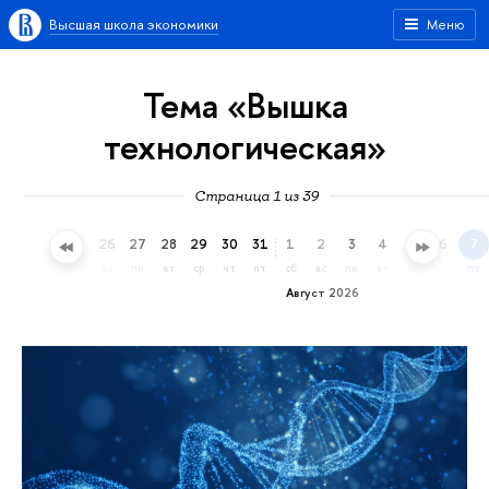
Высшая школа экономики
Меню
Тема «Вышка
технологическая»
Страница 1 из 39
23
24
25
26
27
28
29
30
31
1
2
3
4
5
6
7
чт
пт
сб
вс
пн
вт
ср
чт
пт
сб
вс
пн
вт
ср
чт
пт
Август 2026