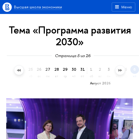
Высшая школа экономики
Меню
Тема «Программа развития
2030»
Страница 5 из 26
22
23
24
25
26
27
28
29
30
31
1
2
3
4
5
6
ср
чт
пт
сб
вс
пн
вт
ср
чт
пт
сб
вс
пн
вт
ср
чт
Август 2026