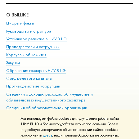
О ВЫШКЕ
ОБ
Цифры и факты
Ли
Руководство и структура
Дов
Устойчивое развитие в НИУ ВШЭ
Ол
Преподаватели и сотрудники
При
Корпуса и общежития
Вы
Закупки
При
Обращения граждан в НИУ ВШЭ
Ас
Фонд целевого капитала
До
Противодействие коррупции
Цен
Сведения о доходах, расходах, об имуществе и
Би
обязательствах имущественного характера
Об
Сведения об образовательной организации
Обр
Людям с ограниченными возможностями здоровья
Мы используем файлы cookies для улучшения работы сайта
Единая платежная страница
НИУ ВШЭ и большего удобства его использования. Более
подробную информацию об использовании файлов cookies
Работа в Вышке
можно найти
здесь
, наши правила обработки персональных