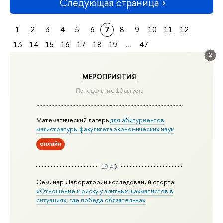
Следующая страница
1
2
3
4
5
6
7
8
9
10
11
12
13
14
15
16
17
18
19
...
47
2
МЕРОПРИЯТИЯ
Понедельник, 10 августа
Математический лагерь
для абитуриентов
магистратуры факультета экономических наук
онлайн
19:40
Семинар Лаборатории исследований спорта
«Отношение к риску у элитных шахматистов в
ситуациях, где победа обязательна»