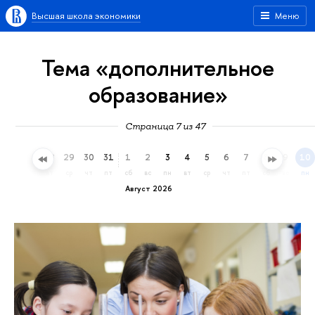
Высшая школа экономики
Меню
Тема «дополнительное
образование»
Страница 7 из 47
26
27
28
29
30
31
1
2
3
4
5
6
7
8
9
10
вс
пн
вт
ср
чт
пт
сб
вс
пн
вт
ср
чт
пт
сб
вс
пн
Август 2026