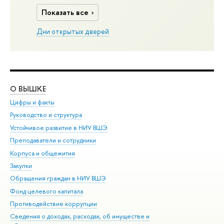
Показать все
Дни открытых дверей
О ВЫШКЕ
ОБ
Цифры и факты
Ли
Руководство и структура
Дов
Устойчивое развитие в НИУ ВШЭ
Ол
Преподаватели и сотрудники
При
Корпуса и общежития
Вы
Закупки
При
Обращения граждан в НИУ ВШЭ
Ас
Фонд целевого капитала
До
Противодействие коррупции
Цен
Сведения о доходах, расходах, об имуществе и
Би