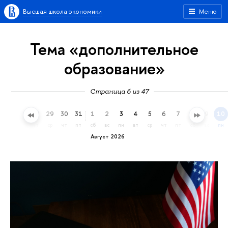
Высшая школа экономики
Меню
Тема «дополнительное
образование»
Страница 6 из 47
26
27
28
29
30
31
1
2
3
4
5
6
7
8
9
10
вс
пн
вт
ср
чт
пт
сб
вс
пн
вт
ср
чт
пт
сб
вс
пн
Август 2026