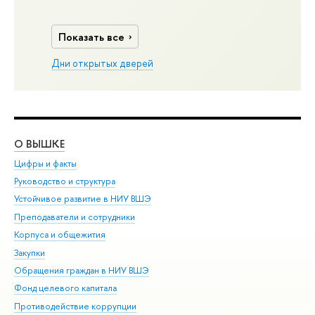
Показать все
Дни открытых дверей
О ВЫШКЕ
ОБ
Цифры и факты
Ли
Руководство и структура
Дов
Устойчивое развитие в НИУ ВШЭ
Ол
Преподаватели и сотрудники
При
Корпуса и общежития
Вы
Закупки
При
Обращения граждан в НИУ ВШЭ
Ас
Фонд целевого капитала
До
Противодействие коррупции
Цен