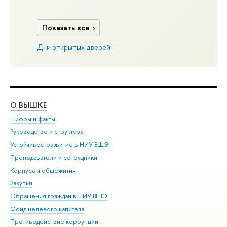
Показать все
Дни открытых дверей
О ВЫШКЕ
ОБ
Цифры и факты
Ли
Руководство и структура
Дов
Устойчивое развитие в НИУ ВШЭ
Ол
Преподаватели и сотрудники
При
Корпуса и общежития
Вы
Закупки
При
Обращения граждан в НИУ ВШЭ
Ас
Фонд целевого капитала
До
Противодействие коррупции
Цен