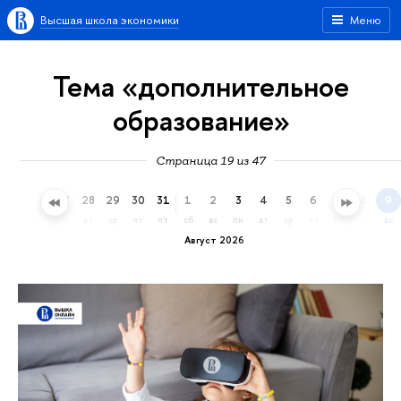
Высшая школа экономики
Меню
Тема «дополнительное
образование»
Страница 19 из 47
25
26
27
28
29
30
31
1
2
3
4
5
6
7
8
9
сб
вс
пн
вт
ср
чт
пт
сб
вс
пн
вт
ср
чт
пт
сб
вс
Август 2026