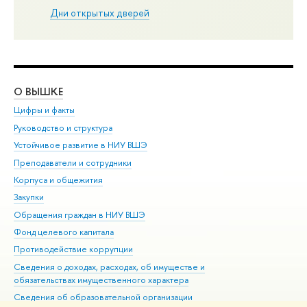
Дни открытых дверей
О ВЫШКЕ
ОБ
Цифры и факты
Ли
Руководство и структура
Дов
Устойчивое развитие в НИУ ВШЭ
Ол
Преподаватели и сотрудники
При
Корпуса и общежития
Вы
Закупки
При
Обращения граждан в НИУ ВШЭ
Ас
Фонд целевого капитала
До
Противодействие коррупции
Цен
Сведения о доходах, расходах, об имуществе и
Би
обязательствах имущественного характера
Об
Сведения об образовательной организации
Обр