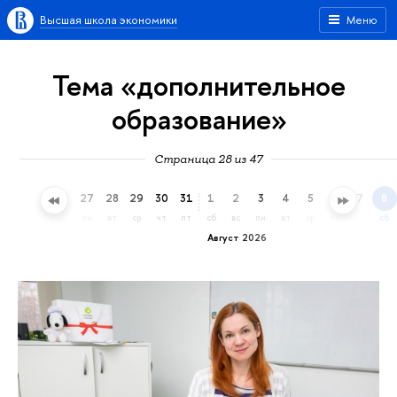
Высшая школа экономики
Меню
Тема «дополнительное
образование»
Страница 28 из 47
24
25
26
27
28
29
30
31
1
2
3
4
5
6
7
8
пт
сб
вс
пн
вт
ср
чт
пт
сб
вс
пн
вт
ср
чт
пт
сб
Август 2026