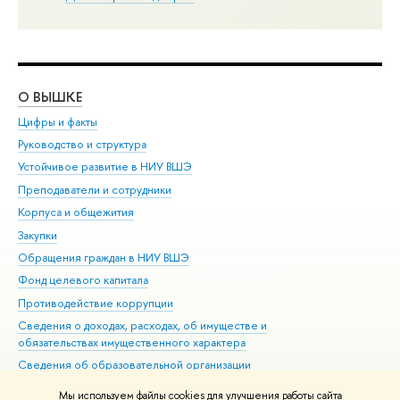
О ВЫШКЕ
ОБ
Цифры и факты
Ли
Руководство и структура
Дов
Устойчивое развитие в НИУ ВШЭ
Ол
Преподаватели и сотрудники
При
Корпуса и общежития
Вы
Закупки
При
Обращения граждан в НИУ ВШЭ
Ас
Фонд целевого капитала
До
Противодействие коррупции
Цен
Сведения о доходах, расходах, об имуществе и
Би
обязательствах имущественного характера
Об
Сведения об образовательной организации
Обр
Людям с ограниченными возможностями здоровья
Мы используем файлы cookies для улучшения работы сайта