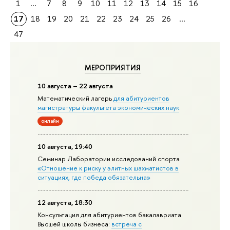
1
...
7
8
9
10
11
12
13
14
15
16
17
18
19
20
21
22
23
24
25
26
...
47
МЕРОПРИЯТИЯ
10 августа – 22 августа
Математический лагерь
для абитуриентов
магистратуры факультета экономических наук
онлайн
10 августа, 19:40
Семинар Лаборатории исследований спорта
«Отношение к риску у элитных шахматистов в
ситуациях, где победа обязательна»
12 августа, 18:30
Консультация для абитуриентов бакалавриата
Высшей школы бизнеса:
встреча с