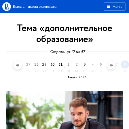
Высшая школа экономики
Меню
Тема «дополнительное
образование»
Страница 17 из 47
24
25
26
27
28
29
30
31
1
2
3
4
5
6
7
8
пт
сб
вс
пн
вт
ср
чт
пт
сб
вс
пн
вт
ср
чт
пт
сб
Август 2026