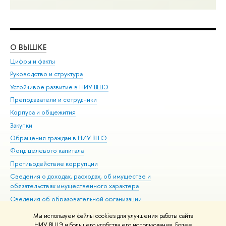
О ВЫШКЕ
ОБ
Цифры и факты
Ли
Руководство и структура
Дов
Устойчивое развитие в НИУ ВШЭ
Ол
Преподаватели и сотрудники
При
Корпуса и общежития
Вы
Закупки
При
Обращения граждан в НИУ ВШЭ
Ас
Фонд целевого капитала
До
Противодействие коррупции
Цен
Сведения о доходах, расходах, об имуществе и
Би
обязательствах имущественного характера
Об
Сведения об образовательной организации
Обр
Людям с ограниченными возможностями здоровья
Мы используем файлы cookies для улучшения работы сайта
Единая платежная страница
НИУ ВШЭ и большего удобства его использования. Более