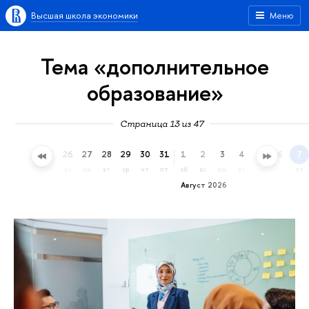
Высшая школа экономики
Меню
Тема «дополнительное
образование»
Страница 13 из 47
23
24
25
26
27
28
29
30
31
1
2
3
4
5
6
7
чт
пт
сб
вс
пн
вт
ср
чт
пт
сб
вс
пн
вт
ср
чт
пт
Август 2026