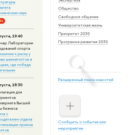
стратуры
льтета
Общество
омических наук
Свободное общение
йн
Университетская жизнь
Приоритет 2030
густа, 19:40
Программа развития 2030
нар Лаборатории
едований спорта
ошение к риску у
ных шахматистов в
циях, где победа
ательна»
Расширенный поиск новостей
густа, 18:30
ультация для
уриентов
лавриата Высшей
ы бизнеса:
еча с
водителем отдела
Сообщить о событии или
рганизации приема
мероприятии
ентов