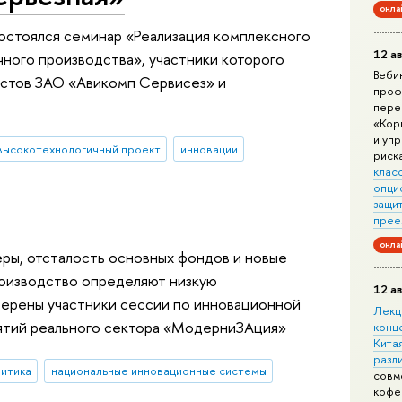
онла
состоялся семинар «Реализация комплексного
12 ав
ного производства», участники которого
Веби
истов ЗАО «Авикомп Сервисез» и
проф
пере
«Кор
и уп
высокотехнологичный проект
инновации
риск
клас
опци
защит
прее
онла
ры, отсталость основных фондов и новые
роизводство определяют низкую
12 ав
верены участники сессии по инновационной
Лекц
ятий реального сектора «МодерниЗАция»
конц
Китая
разл
литика
национальные инновационные системы
совм
кофе