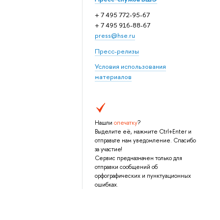
+ 7 495 772-95-67
+ 7 495 916-88-67
press@hse.ru
Пресс-релизы
Условия использования
материалов
Нашли
опечатку
?
Выделите её, нажмите Ctrl+Enter и
отправьте нам уведомление. Спасибо
за участие!
Сервис предназначен только для
отправки сообщений об
орфографических и пунктуационных
ошибках.