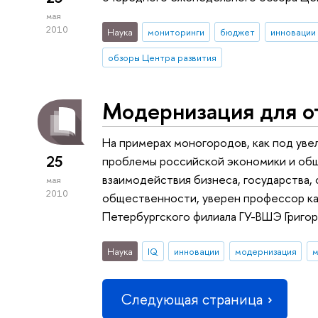
мая
2010
Наука
мониторинги
бюджет
инновации
обзоры Центра развития
Модернизация для о
На примерах моногородов, как под уве
25
проблемы российской экономики и общ
взаимодействия бизнеса, государства,
мая
2010
общественности, уверен профессор ка
Петербургского филиала ГУ-ВШЭ Григор
Наука
IQ
инновации
модернизация
м
Следующая страница