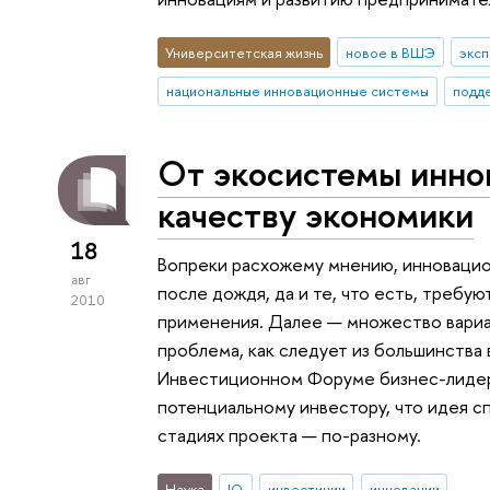
Университетская жизнь
новое в ВШЭ
эксп
национальные инновационные системы
подде
От экосистемы инно
качеству экономики
18
Вопреки расхожему мнению, инновацио
авг
после дождя, да и те, что есть, требу
2010
применения. Далее — множество вариан
проблема, как следует из большинства
Инвестиционном Форуме бизнес-лидер
потенциальному инвестору, что идея с
стадиях проекта — по-разному.
Наука
IQ
инвестиции
инновации