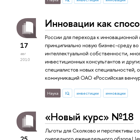
Инновации как спос
России для перехода к инновационной
17
принципиально новую бизнес-среду во 
интеллектуальной собственности, мног
авг
2010
инвестиционных консультантов и други
специалистов новых специальностей, 
коммуникаций ОАО «Российская венчур
Наука
IQ
инвестиции
инновации
«Новый курс» №18
Льготы для Сколково и перспективы с
25
очередного еженедельного обзора Цен