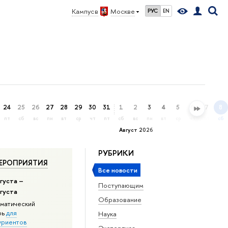
Кампус в
Москве
РУС
EN
24
25
26
27
28
29
30
31
1
2
3
4
5
6
7
8
пт
сб
вс
пн
вт
ср
чт
пт
сб
вс
пн
вт
ср
чт
пт
сб
Август 2026
РУБРИКИ
ЕРОПРИЯТИЯ
Все новости
густа –
Поступающим
вгуста
Образование
матический
рь
для
Наука
уриентов
Экспертиза