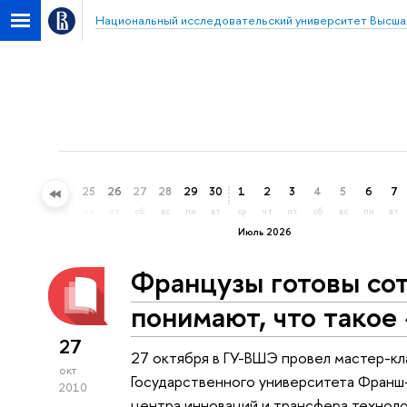
Национальный исследовательский университет Высша
22
23
24
25
26
27
28
29
30
1
2
3
4
5
6
7
пн
вт
ср
чт
пт
сб
вс
пн
вт
ср
чт
пт
сб
вс
пн
вт
Июль 2026
Французы готовы сот
понимают, что такое
27
27 октября в ГУ-ВШЭ провел мастер-к
окт
Государственного университета Франш
2010
центра инноваций и трансфера техноло