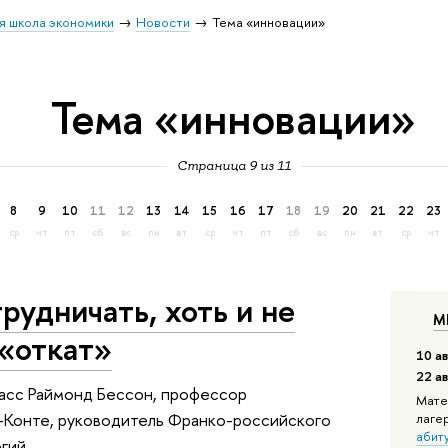
я школа экономики
Новости
Тема «инновации»
Тема «инновации»
Страница 9 из 11
8
9
10
11
12
13
14
15
16
17
18
19
20
21
22
23
ср
чт
пт
сб
вс
пн
вт
ср
чт
пт
сб
вс
пн
вт
ср
чт
рудничать, хоть и не
М
 «откат»
10 ав
22 а
ласс Раймонд Бессон, профессор
Мате
-Конте, руководитель Франко-российского
лаге
абит
гий.