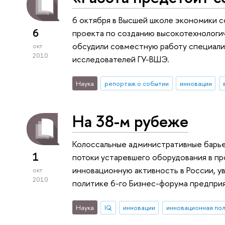
6 октября в Высшей школе экономики 
6
проекта по созданию высокотехнологич
обсудили совместную работу специал
окт
2010
исследователей ГУ-ВШЭ.
Наука
репортаж о событии
инновации
На 38-м рубеже
Колоссальные административные барье
1
потоки устаревшего оборудования в п
инновационную активность в России, у
окт
2010
политике 6-го Бизнес-форума предпри
Наука
IQ
инновации
инновационная по