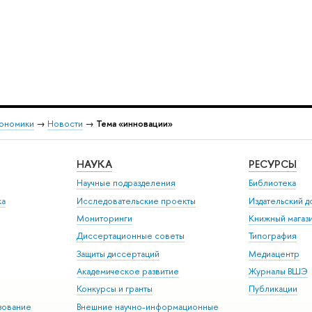
кономики
→
Новости
→
Тема «инновации»
НАУКА
РЕСУРСЫ
Научные подразделения
Библиотека
ка
Исследовательские проекты
Издательский 
Мониторинги
Книжный магаз
Диссертационные советы
Типография
Защиты диссертаций
Медиацентр
Академическое развитие
Журналы ВШЭ
Конкурсы и гранты
Публикации
зование
Внешние научно-информационные