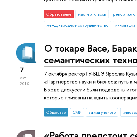
Образование
мастер-классы
репортаж о 
международное сотрудничество
инновации
О токаре Васе, Бара
семантических техн
7
7 октября ректор ГУ-ВШЭ Ярослав Кузьм
окт
«Партнерство науки и бизнеса: путь к
2010
В ходе дискуссии были подведены итог
которые призваны наладить коопераци
Общество
СМИ
взгляд ученого
иннова
«Работа предстоит с