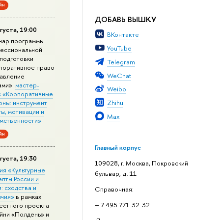
йн
ДОБАВЬ ВЫШКУ
густа, 19:00
ВКонтакте
нар программы
YouTube
ессиональной
подготовки
Telegram
поративное право
WeChat
равление
ами»:
мастер-
Weibo
с «Корпоративные
Zhihu
оны: инструмент
ы, мотивации и
Max
мственности»
йн
Главный корпус
густа, 19:30
109028, г. Москва, Покровский
ия «Культурные
бульвар, д. 11
епты России и
: сходства и
Справочная:
ичия»
в рамках
+ 7 495 771-32-32
естного проекта
йни «Полдень» и