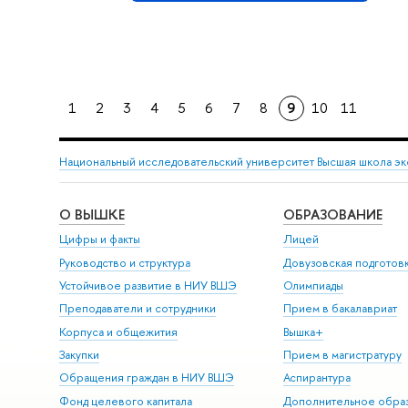
1
2
3
4
5
6
7
8
9
10
11
Национальный исследовательский университет Высшая школа э
О ВЫШКЕ
ОБРАЗОВАНИЕ
Цифры и факты
Лицей
Руководство и структура
Довузовская подготов
Устойчивое развитие в НИУ ВШЭ
Олимпиады
Преподаватели и сотрудники
Прием в бакалавриат
Корпуса и общежития
Вышка+
Закупки
Прием в магистратуру
Обращения граждан в НИУ ВШЭ
Аспирантура
Фонд целевого капитала
Дополнительное обра