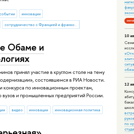
маги
факу
экон
событии
инновации
онла
сотрудничество с Францией и франкоязычными странами
10 ав
Семи
ке Обаме и
иссл
«Отн
ологиях
элит
ситуа
обяз
инов принял участие в круглом столе на тему
 модернизации», состоявшемся в РИА Новости.
12 ав
и конкурса по инновационным проектам,
Конс
ю вузов и промышленных предприятий России.
абит
бака
школ
ции
видео
инновации
инновационная политика
встр
руко
по о
ерьезная»
студ