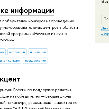
«Выш
тке информации
По
из победителей конкурса на проведение
учно-образовательных центров в области
Дни 
левой программы «Научные и научно-
двер
России».
ьно
инновации
инновации
ытый конкурс
поздравления
акцент
рнауки России по поддержке развития
 Один из победителей — Высшая школа
ой на конкурс, рассказывает директор по
льства ГУ-ВШЭ Алексей Новосельцев.