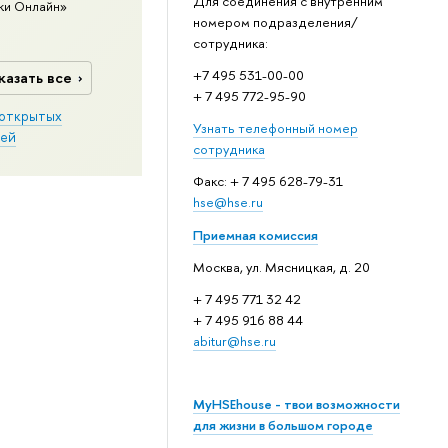
Для соединения с внутренним
ки Онлайн»
номером подразделения/
сотрудника:
+7 495 531-00-00
казать все
+ 7 495 772-95-90
открытых
Узнать телефонный номер
ей
сотрудника
Факс: + 7 495 628-79-31
hse@hse.ru
Приемная комиссия
Москва, ул. Мясницкая, д. 20
+ 7 495 771 32 42
+ 7 495 916 88 44
abitur@hse.ru
MyHSEhouse - твои возможности
для жизни в большом городе