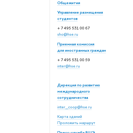
Общежития
Управление размещения
студентов
+ 7 495 531 00 67
sho@hse.ru
Приемная комиссия
для иностранных граждан
+ 7 495 531 00 59
inter@hse.ru
Дирекция по развитию
международного
сотрудничества
inter_coop@hse.ru
Карта зданий
Проложить маршрут
Пресс-служба ВШЭ