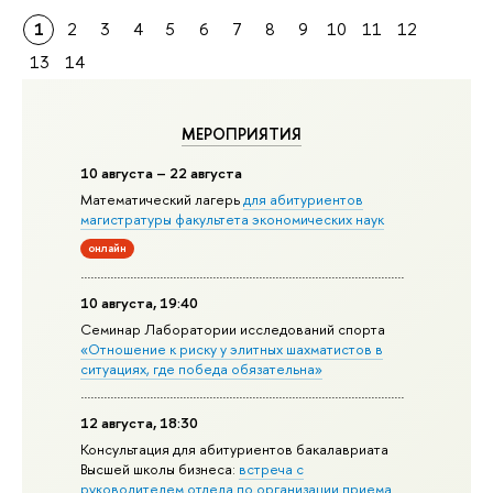
1
2
3
4
5
6
7
8
9
10
11
12
13
14
МЕРОПРИЯТИЯ
10 августа – 22 августа
Математический лагерь
для абитуриентов
магистратуры факультета экономических наук
онлайн
10 августа, 19:40
Семинар Лаборатории исследований спорта
«Отношение к риску у элитных шахматистов в
ситуациях, где победа обязательна»
12 августа, 18:30
Консультация для абитуриентов бакалавриата
Высшей школы бизнеса:
встреча с
руководителем отдела по организации приема