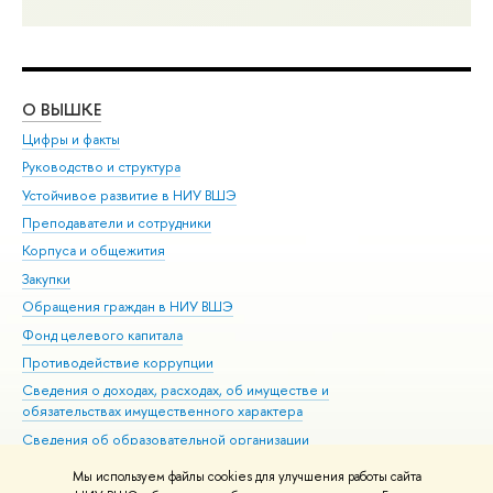
О ВЫШКЕ
ОБ
Цифры и факты
Ли
Руководство и структура
Дов
Устойчивое развитие в НИУ ВШЭ
Ол
Преподаватели и сотрудники
При
Корпуса и общежития
Вы
Закупки
При
Обращения граждан в НИУ ВШЭ
Ас
Фонд целевого капитала
До
Противодействие коррупции
Цен
Сведения о доходах, расходах, об имуществе и
Би
обязательствах имущественного характера
Об
Сведения об образовательной организации
Обр
Людям с ограниченными возможностями здоровья
Мы используем файлы cookies для улучшения работы сайта