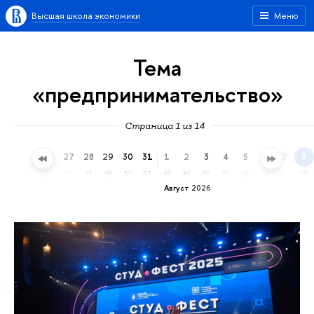
Высшая школа экономики
Меню
Тема
«предпринимательство»
Страница 1 из 14
24
25
26
27
28
29
30
31
1
2
3
4
5
6
7
8
пт
сб
вс
пн
вт
ср
чт
пт
сб
вс
пн
вт
ср
чт
пт
сб
Август 2026