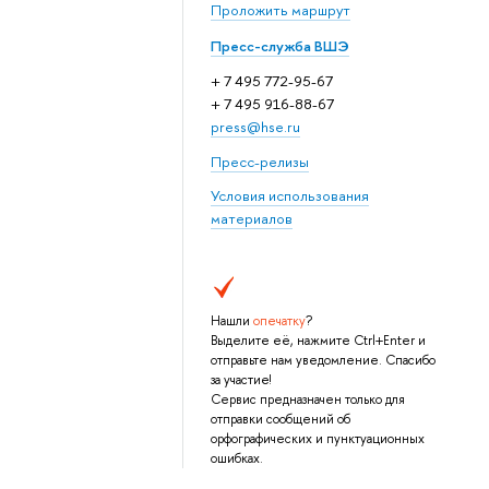
Проложить маршрут
Пресс-служба ВШЭ
+ 7 495 772-95-67
+ 7 495 916-88-67
press@hse.ru
Пресс-релизы
Условия использования
материалов
Нашли
опечатку
?
Выделите её, нажмите Ctrl+Enter и
отправьте нам уведомление. Спасибо
за участие!
Сервис предназначен только для
отправки сообщений об
орфографических и пунктуационных
ошибках.