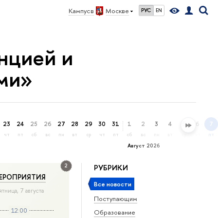
Кампус в
Москве
РУС
EN
нцией и
ми»
23
24
25
26
27
28
29
30
31
1
2
3
4
5
6
7
чт
пт
сб
вс
пн
вт
ср
чт
пт
сб
вс
пн
вт
ср
чт
пт
Август 2026
2
РУБРИКИ
ЕРОПРИЯТИЯ
Все новости
ятница, 7 августа
Поступающим
12:00
Образование