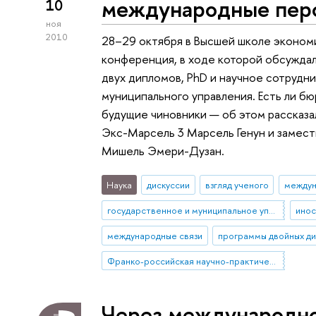
международные пер
10
ноя
2010
28–29 октября в Высшей школе эконом
конференция, в ходе которой обсужда
двух дипломов, PhD и научное сотрудн
муниципального управления. Есть ли б
будущие чиновники — об этом рассказ
Экс-Марсель 3 Марсель Генун и замест
Мишель Эмери-Дузан.
Наука
дискуссии
взгляд ученого
междун
государственное и муниципальное управление
международные связи
программы двойных д
Франко-российская научно-практическая конференции «Экономика, политика, общество: новые вызовы, новые возможности»
Через международно