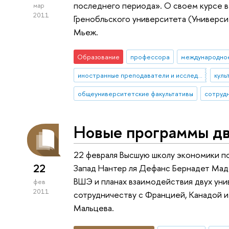
последнего периода». О своем курсе в
мар
2011
Гренобльского университета (Универси
Мьеж.
Образование
профессора
международно
иностранные преподаватели и исследователи
куль
общеуниверситетские факультативы
Новые программы д
22 февраля Высшую школу экономики п
22
Запад Нантер ля Дефанс Бернадет Мад
ВШЭ и планах взаимодействия двух уни
фев
2011
сотрудничеству с Францией, Канадой 
Мальцева.