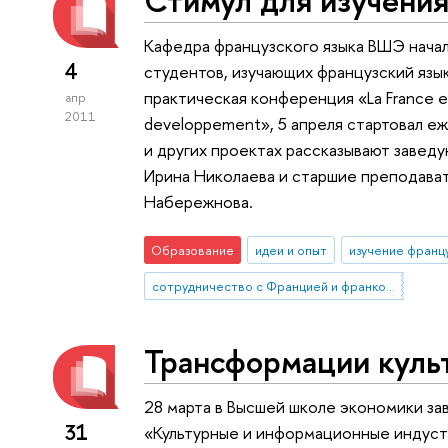
Стимул для изучения
Кафедра французского языка ВШЭ нача
4
студентов, изучающих французский язык
практическая конференция «La France et l
апр
2011
developpement», 5 апреля стартовал е
и других проектах рассказывают завед
Ирина Николаева и старшие преподават
Набережнова.
Образование
идеи и опыт
изучение францу
сотрудничество с Францией и франкоязычными странами
Трансформации куль
28 марта в Высшей школе экономики з
31
«Культурные и информационные индуст