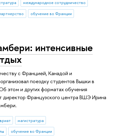
стратура
международное сотрудничество
партнерство
обучение во Франции
амбери: интенсивные
отдых
ичеству с Францией, Канадой и
организовал поездку студентов Вышки в
Об этом и других форматах обучения
ют директор Французского центра ВШЭ Ирина
амбери.
вриат
магистратура
лы
обучение во Франции