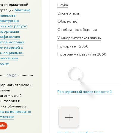
та кандидатской
Наука
ертации
Максима
Экспертиза
льникова
ературные
Общество
ики как ресурс
Свободное общение
сформации
рафических
Университетская жизнь
ктов молодых
Приоритет 2030
н из семей с
им социально-
Программа развития 2030
омическим
усом»
19:00
нар магистерской
раммы
Расширенный поиск новостей
агогический
н: теория и
тика обучения»:
ты на вопросы по
уплению
айн
Сообщить о событии или