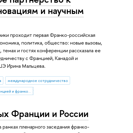
новациям и научным
омики проходит первая Франко-российская
номика, политика, общество: новые вызовы,
, темах и гостях конференции рассказала ее
удничеству с Францией, Канадой и
ШЭ Ирина Мальцева.
а
международное сотрудничество
сотрудничество с Францией и франкоязычными странами
ых Франции и России
в рамках пленарного заседания франко-