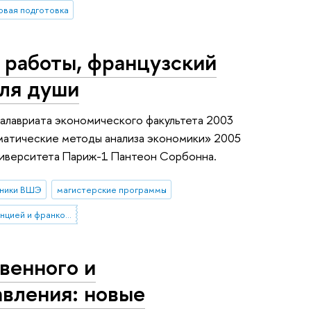
овая подготовка
 работы, французский
для души
алавриата экономического факультета 2003
матические методы анализа экономики» 2005
Университета Париж-1 Пантеон Сорбонна.
кники ВШЭ
магистерские программы
сотрудничество с Францией и франкоязычными странами
венного и
авления: новые