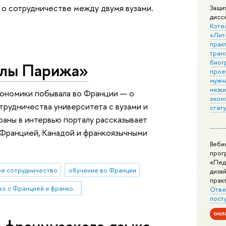
 о сотрудничестве между двумя вузами.
Защи
дисс
Коте
«Лит
практ
тран
биог
елы Парижа»
прое
мужчи
низк
ономики побывала во Франции — о
экон
трудничества университета с вузами и
стат
аны в интервью порталу рассказывает
 Францией, Канадой и франкоязычными
Веби
прог
«Пед
е сотрудничество
обучение во Франции
дизай
прак
сотрудничество с Францией и франкоязычными странами
Отве
пост
онл