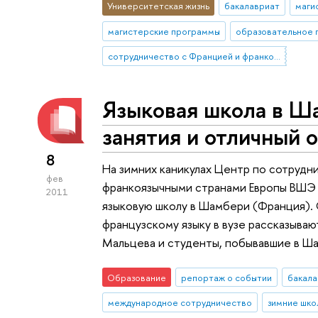
Университетская жизнь
бакалавриат
маги
магистерские программы
образовательное 
сотрудничество с Францией и франкоязычными странами
Языковая школа в Ш
занятия и отличный 
8
На зимних каникулах Центр по сотрудн
фев
франкоязычными странами Европы ВШЭ 
2011
языковую школу в Шамбери (Франция). 
французскому языку в вузе рассказыва
Мальцева и студенты, побывавшие в Ш
Образование
репортаж о событии
бакала
международное сотрудничество
зимние шко