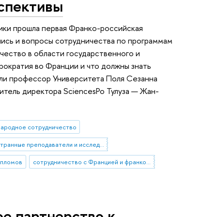
спективы
ики прошла первая Франко-российская
лись и вопросы сотрудничества по программам
ичество в области государственного и
юрократия во Франции и что должны знать
али профессор Университета Поля Сезанна
итель директора SciencesPo Тулуза — Жан-
ародное сотрудничество
иностранные преподаватели и исследователи
ипломов
сотрудничество с Францией и франкоязычными странами
е партнерство к