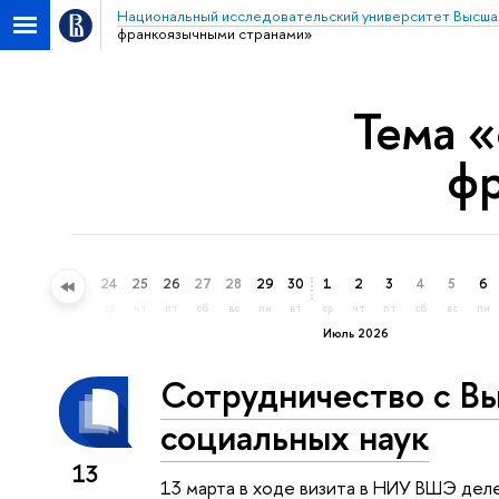
Национальный исследовательский университет Высша
франкоязычными странами»
Тема 
фр
21
22
23
24
25
26
27
28
29
30
1
2
3
4
5
6
вс
пн
вт
ср
чт
пт
сб
вс
пн
вт
ср
чт
пт
сб
вс
пн
Июль 2026
Сотрудничество с В
социальных наук
13
13 марта в ходе визита в НИУ ВШЭ дел