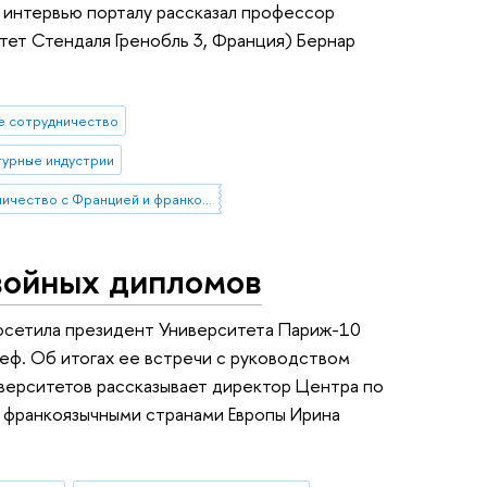
 интервью порталу рассказал профессор
тет Стендаля Гренобль 3, Франция) Бернар
е сотрудничество
турные индустрии
сотрудничество с Францией и франкоязычными странами
войных дипломов
осетила президент Университета Париж-10
еф. Об итогах ее встречи с руководством
верситетов рассказывает директор Центра по
и франкоязычными странами Европы Ирина