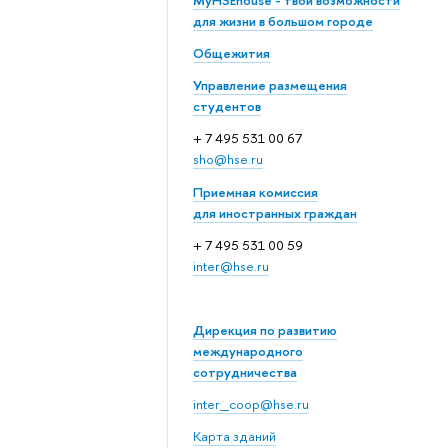
MyHSEhouse - твои возможности
для жизни в большом городе
Общежития
Управление размещения
студентов
+ 7 495 531 00 67
sho@hse.ru
Приемная комиссия
для иностранных граждан
+ 7 495 531 00 59
inter@hse.ru
Дирекция по развитию
международного
сотрудничества
inter_coop@hse.ru
Карта зданий