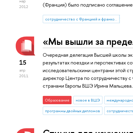
мар
(Франция) было подписано соглашение
2012
сотрудничество с Францией и франкоязычными странами
«Мы вышли за пред
Очередная делегация Высшей школы эк
15
результатах поездки и перспективах со
исследовательскими центрами этой стр
апр
2011
директор Центра по сотрудничеству с
странами Европы ВШЭ Ирина Мальцева.
Образование
новое в ВШЭ
международно
программы двойных дипломов