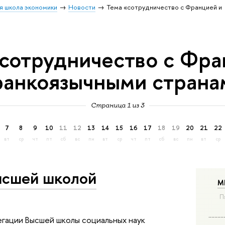
я школа экономики
Новости
Тема «сотрудничество с Францией и
«сотрудничество с Фра
анкоязычными страна
Страница 1 из 3
7
8
9
10
11
12
13
14
15
16
17
18
19
20
21
22
вт
ср
чт
пт
сб
вс
пн
вт
ср
чт
пт
сб
вс
пн
вт
ср
ысшей школой
М
П
егации Высшей школы социальных наук