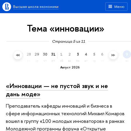
Высшая школа экономики
Меню
Тема «инновации»
Страница 5 из 11
25
26
27
28
29
30
31
1
2
3
4
5
6
7
8
9
сб
вс
пн
вт
ср
чт
пт
сб
вс
пн
вт
ср
чт
пт
сб
вс
Август 2026
«Инновации — не пустой звук и не
дань моде»
Преподаватель кафедры инноваций и бизнеса в
сфере информационных технологий Михаил Комаров
вошел в группу «100 молодых инноваторов» в рамках
Молодежной программы форума «Открытые