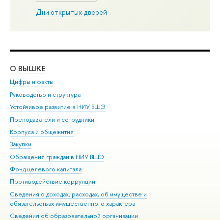
Дни открытых дверей
О ВЫШКЕ
ОБ
Цифры и факты
Ли
Руководство и структура
Дов
Устойчивое развитие в НИУ ВШЭ
Ол
Преподаватели и сотрудники
При
Корпуса и общежития
Вы
Закупки
При
Обращения граждан в НИУ ВШЭ
Ас
Фонд целевого капитала
До
Противодействие коррупции
Цен
Сведения о доходах, расходах, об имуществе и
Би
обязательствах имущественного характера
Об
Сведения об образовательной организации
Обр