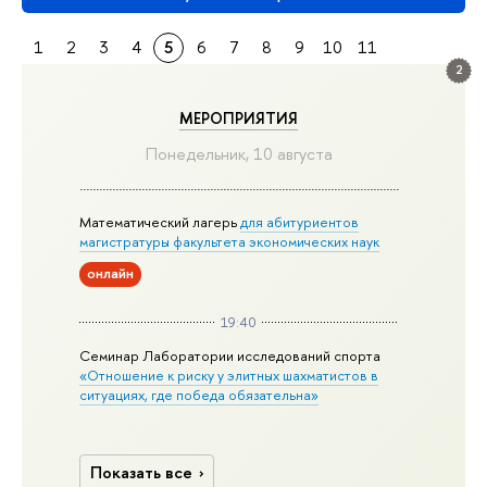
1
2
3
4
5
6
7
8
9
10
11
2
МЕРОПРИЯТИЯ
Понедельник, 10 августа
Математический лагерь
для абитуриентов
магистратуры факультета экономических наук
онлайн
19:40
Семинар Лаборатории исследований спорта
«Отношение к риску у элитных шахматистов в
ситуациях, где победа обязательна»
Показать все