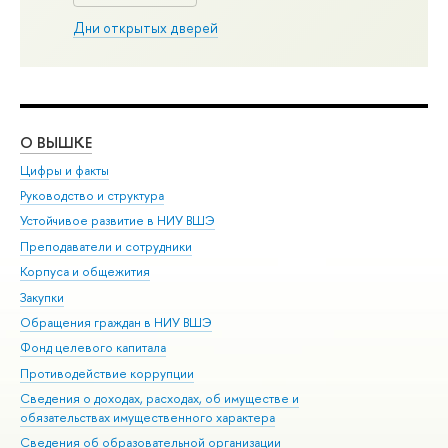
Дни открытых дверей
О ВЫШКЕ
ОБ
Цифры и факты
Ли
Руководство и структура
Дов
Устойчивое развитие в НИУ ВШЭ
Ол
Преподаватели и сотрудники
При
Корпуса и общежития
Вы
Закупки
При
Обращения граждан в НИУ ВШЭ
Ас
Фонд целевого капитала
До
Противодействие коррупции
Цен
Сведения о доходах, расходах, об имуществе и
Би
обязательствах имущественного характера
Об
Сведения об образовательной организации