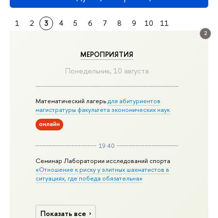
1
2
3
4
5
6
7
8
9
10
11
2
МЕРОПРИЯТИЯ
Понедельник, 10 августа
Математический лагерь
для абитуриентов
магистратуры факультета экономических наук
онлайн
19:40
Семинар Лаборатории исследований спорта
«Отношение к риску у элитных шахматистов в
ситуациях, где победа обязательна»
Показать все