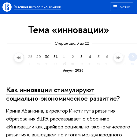
Высшая школа экономики
Меню
Тема «инновации»
Страница 3 из 11
25
26
27
28
29
30
31
1
2
3
4
5
6
7
8
9
сб
вс
пн
вт
ср
чт
пт
сб
вс
пн
вт
ср
чт
пт
сб
вс
Август 2026
Как инновации стимулируют
социально-экономическое развитие?
Ирина Абанкина, директор Института развития
образования ВШЭ, рассказывает о сборнике
«Инновации как драйвер социально-экономического
развития», вышедшем по итогам международного