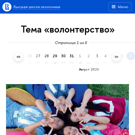
Высшая школа экономики
Меню
Тема «волонтерство»
Страница 1 из 5
23
24
25
26
27
28
29
30
31
1
2
3
4
5
6
7
чт
пт
сб
вс
пн
вт
ср
чт
пт
сб
вс
пн
вт
ср
чт
пт
Август 2026