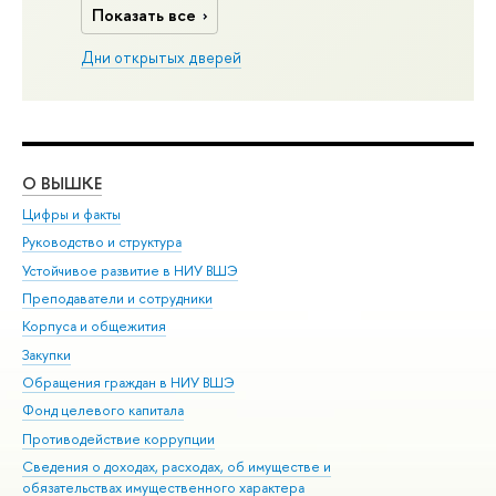
Показать все
Дни открытых дверей
О ВЫШКЕ
ОБ
Цифры и факты
Ли
Руководство и структура
Дов
Устойчивое развитие в НИУ ВШЭ
Ол
Преподаватели и сотрудники
При
Корпуса и общежития
Вы
Закупки
При
Обращения граждан в НИУ ВШЭ
Ас
Фонд целевого капитала
До
Противодействие коррупции
Цен
Сведения о доходах, расходах, об имуществе и
Би
обязательствах имущественного характера
Об