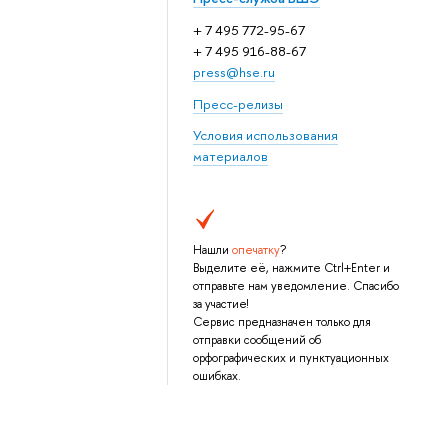
+ 7 495 772-95-67
+ 7 495 916-88-67
press@hse.ru
Пресс-релизы
Условия использования
материалов
Нашли
опечатку
?
Выделите её, нажмите Ctrl+Enter и
отправьте нам уведомление. Спасибо
за участие!
Сервис предназначен только для
отправки сообщений об
орфографических и пунктуационных
ошибках.