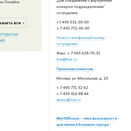
Для соединения с внутренним
ки Онлайн»
номером подразделения/
сотрудника:
+7 495 531-00-00
казать все
+ 7 495 772-95-90
открытых
Узнать телефонный номер
ей
сотрудника
Факс: + 7 495 628-79-31
hse@hse.ru
Приемная комиссия
Москва, ул. Мясницкая, д. 20
+ 7 495 771 32 42
+ 7 495 916 88 44
abitur@hse.ru
MyHSEhouse - твои возможности
для жизни в большом городе