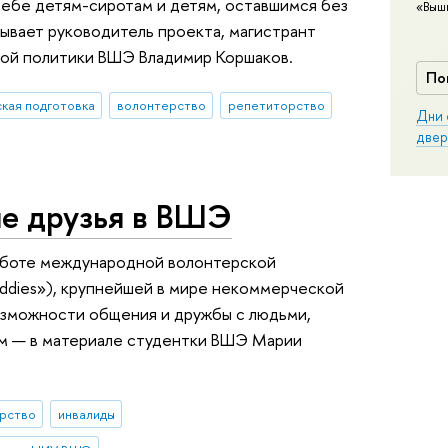
чебе детям-сиротам и детям, оставшимся без
«Выш
ывает руководитель проекта, магистрант
вой политики ВШЭ Владимир Коршаков.
По
ская подготовка
волонтерство
репетиторство
Дни 
двер
ие друзья в ВШЭ
аботе международной волонтерской
uddies»), крупнейшей в мире некоммерческой
озможности общения и дружбы с людьми,
м — в материале студентки ВШЭ Марии
рство
инвалиды