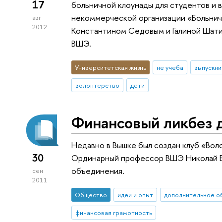
17
больничной клоунады для студентов и
некоммерческой организации «Больнич
авг
2012
Константином Седовым и Галиной Шати
ВШЭ.
Университетская жизнь
не учеба
выпускни
волонтерство
дети
Финансовый ликбез 
Недавно в Вышке был создан клуб «Во
30
Ординарный профессор ВШЭ Николай Бе
объединения.
сен
2011
Общество
идеи и опыт
дополнительное о
финансовая грамотность