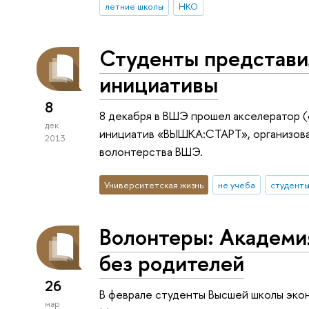
летние школы
НКО
Студенты представи
инициативы
8
8 декабря в ВШЭ прошел акселератор 
дек
инициатив «ВЫШКА:СТАРТ», организова
2013
волонтерства ВШЭ.
Университетская жизнь
не учеба
студент
Волонтеры: Академи
без родителей
26
В феврале студенты Высшей школы эко
мар