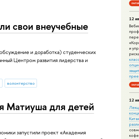
онла
12 ав
ли свои внеучебные
Веби
проф
пере
«Кор
и уп
(обсуждение и доработка) студенческих
риск
нный Центром развития лидерства и
клас
опци
защит
прее
ы
волонтерство
онла
12 ав
я Матиуша для детей
Лекц
конц
Китая
разл
совм
номики запустили проект «Академия
кофе