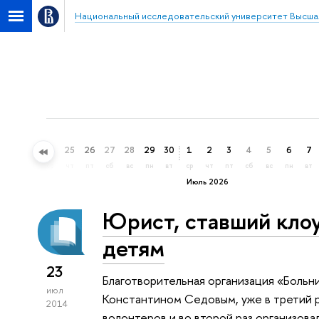
Национальный исследовательский университет Высша
22
23
24
25
26
27
28
29
30
1
2
3
4
5
6
7
пн
вт
ср
чт
пт
сб
вс
пн
вт
ср
чт
пт
сб
вс
пн
вт
Июль 2026
Юрист, ставший клоу
детям
23
Благотворительная организация «Больн
июл
Константином Седовым, уже в третий 
2014
волонтеров и во второй раз организов