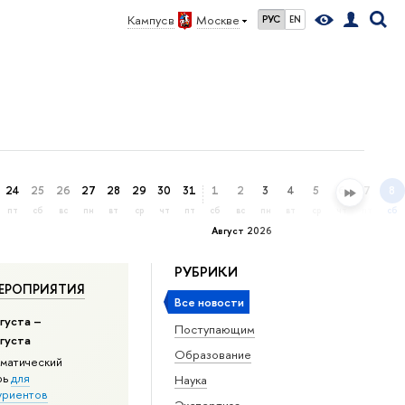
Кампус в
Москве
РУС
EN
24
25
26
27
28
29
30
31
1
2
3
4
5
6
7
8
пт
сб
вс
пн
вт
ср
чт
пт
сб
вс
пн
вт
ср
чт
пт
сб
Август 2026
РУБРИКИ
ЕРОПРИЯТИЯ
Все новости
густа –
Поступающим
вгуста
Образование
матический
рь
для
Наука
уриентов
Экспертиза