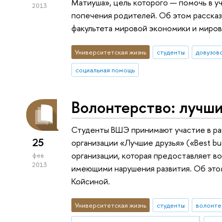
Матиуша», цель которого — помочь в у
2013
попечения родителей. Об этом рассказ
факультета мировой экономики и миро
Университетская жизнь
студенты
довузов
социальная помощь
Волонтерство: лучш
Студенты ВШЭ принимают участие в р
25
организации «Лучшие друзья» («Best b
организации, которая предоставляет в
фев
2013
имеющими нарушения развития. Об это
Койсиной.
Университетская жизнь
студенты
волонте