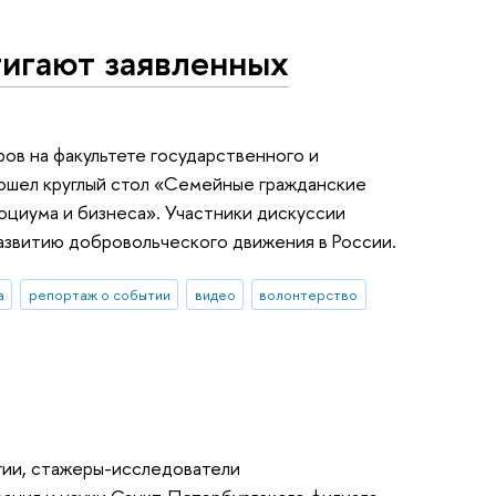
игают заявленных
ов на факультете государственного и
ошел круглый стол «Семейные гражданские
социума и бизнеса». Участники дискуссии
развитию добровольческого движения в России.
а
репортаж о событии
видео
волонтерство
гии, стажеры-исследователи