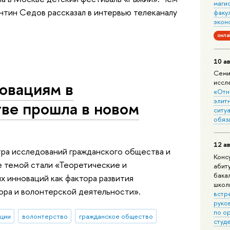
маги
нтин Седов рассказал в интервью телеканалу
факу
экон
онла
10 ав
Семи
овациям в
иссл
«Отн
элит
ве прошла в новом
ситуа
обяз
12 ав
тра исследований гражданского общества и
Конс
 темой стали «Теоретические и
абит
бака
 инноваций как фактора развития
школ
ора и волонтерской деятельности».
встр
руко
по о
ции
волонтерство
гражданское общество
студ