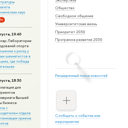
стратуры
льтета
Общество
омических наук
Свободное общение
йн
Университетская жизнь
Приоритет 2030
густа, 19:40
Программа развития 2030
нар Лаборатории
едований спорта
ошение к риску у
ных шахматистов в
циях, где победа
ательна»
Расширенный поиск новостей
густа, 18:30
ультация для
уриентов
лавриата Высшей
ы бизнеса:
еча с
водителем отдела
Сообщить о событии или
рганизации приема
мероприятии
ентов