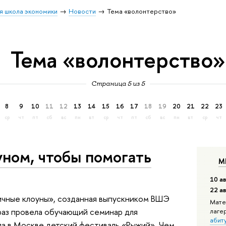
я школа экономики
Новости
Тема «волонтерство»
Тема «волонтерство»
Страница 5 из 5
8
9
10
11
12
13
14
15
16
17
18
19
20
21
22
23
ср
чт
пт
сб
вс
пн
вт
ср
чт
пт
сб
вс
пн
вт
ср
чт
ном, чтобы помогать
М
10 ав
22 а
ичные клоуны», созданная выпускником ВШЭ
Мате
раз провела обучающий семинар для
лаге
абит
ала в Москве детский фестиваль «Рыжий». Чем