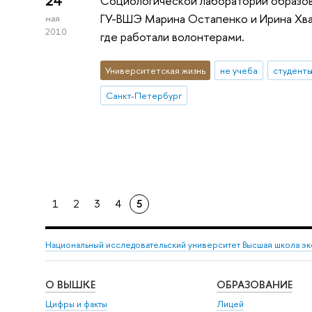
24
Социологической лаборатории образов
ГУ-ВШЭ Марина Остапенко и Ирина Хва
мая
2010
где работали волонтерами.
Университетская жизнь
не учеба
студент
Санкт-Петербург
1
2
3
4
5
Национальный исследовательский университет Высшая школа э
О ВЫШКЕ
ОБРАЗОВАНИЕ
Цифры и факты
Лицей