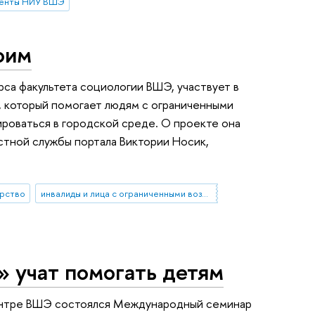
денты НИУ ВШЭ
оим
рса факультета социологии ВШЭ, участвует в
, который помогает людям с ограниченными
оваться в городской среде. О проекте она
стной службы портала Виктории Носик,
рство
инвалиды и лица с ограниченными возможностями здоровья
 учат помогать детям
 центре ВШЭ состоялся Международный семинар