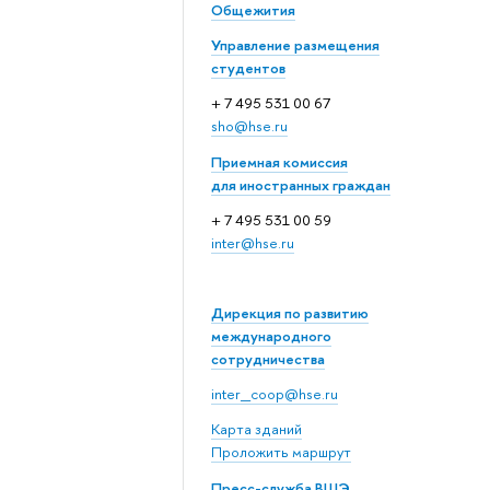
Общежития
Управление размещения
студентов
+ 7 495 531 00 67
sho@hse.ru
Приемная комиссия
для иностранных граждан
+ 7 495 531 00 59
inter@hse.ru
Дирекция по развитию
международного
сотрудничества
inter_coop@hse.ru
Карта зданий
Проложить маршрут
Пресс-служба ВШЭ