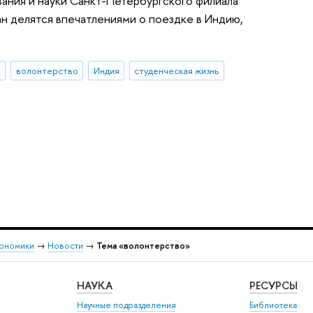
ания и науки Санкт-Петербургского филиала
н делятся впечатлениями о поездке в Индию,
ы
волонтерство
Индия
студенческая жизнь
кономики
→
Новости
→
Тема «волонтерство»
НАУКА
РЕСУРСЫ
Научные подразделения
Библиотека