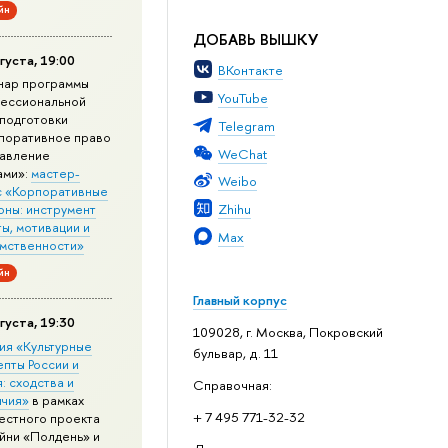
йн
ДОБАВЬ ВЫШКУ
густа, 19:00
ВКонтакте
нар программы
YouTube
ессиональной
подготовки
Telegram
поративное право
WeChat
равление
ами»:
мастер-
Weibo
с «Корпоративные
Zhihu
оны: инструмент
ы, мотивации и
Max
мственности»
йн
Главный корпус
густа, 19:30
109028, г. Москва, Покровский
ия «Культурные
бульвар, д. 11
епты России и
: сходства и
Справочная:
ичия»
в рамках
+ 7 495 771-32-32
естного проекта
йни «Полдень» и