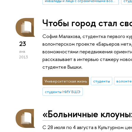
инвалиды и лица с ограниченными возможностями здоровья
сту
Чтобы город стал св
София Малахова, студентка первого ку
23
волонтерском проекте «Барьеров нет»
возможностями передвижения ориентир
янв
2013
рассказывает в интервью стажеру ново
студентке Вышки.
Университетская жизнь
студенты
волонте
студенты НИУ ВШЭ
«Больничные клоуны»
С 28 июля по 4 августа в Культурном