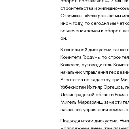
оборот, составляет 407 млн кв
строительства и жилищно-ком
Стасишин. «Если раньше мы мог
ином году, то сегодня мы четко
вовлечения земли в оборот, к
он.
В панельной дискуссии также 
Комитета Госдумы по строите
Кошелев, руководитель Комите
начальник управления геодези
Агентства по кадастру при Ми
Узбекистан Ихтияр Эргешов, п
Ленинградской области Роман
Мигель Маркарянц, заместите
начальник управления земельн
Подводя итоги дискуссии, Ник
молодежным днем, там планир