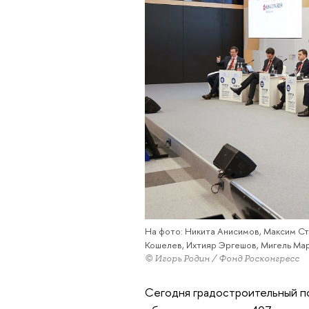
На фото: Никита Анисимов, Максим Ст
Кошелев, Ихтияр Эргешов, Мигель Ма
© Игорь Родин / Фонд Росконгресс
Сегодня градостроительный по