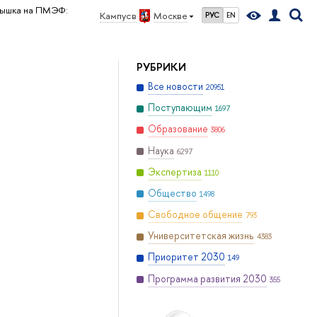
ышка на ПМЭФ:
Кампус в
Москве
РУС
EN
РУБРИКИ
Все новости
20951
Поступающим
1697
Образование
3806
Наука
6297
Экспертиза
1110
Общество
1498
Свободное общение
793
Университетская жизнь
4383
Приоритет 2030
149
Программа развития 2030
355