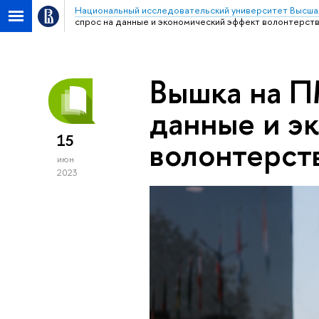
Национальный исследовательский университет Высша
спрос на данные и экономический эффект волонтерст
Вышка на П
данные и э
15
волонтерст
июн
2023