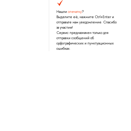
Нашли
опечатку
?
Выделите её, нажмите Ctrl+Enter и
отправьте нам уведомление. Спасибо
за участие!
Сервис предназначен только для
отправки сообщений об
орфографических и пунктуационных
ошибках.