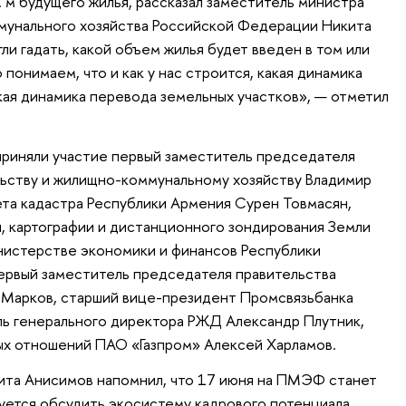
. м будущего жилья, рассказал заместитель министра
мунального хозяйства Российской Федерации Никита
ли гадать, какой объем жилья будет введен в том или
 понимаем, что и как у нас строится, какая динамика
акая динамика перевода земельных участков», — отметил
приняли участие первый заместитель председателя
льству и жилищно-коммунальному хозяйству Владимир
та кадастра Республики Армения Сурен Товмасян,
и, картографии и дистанционного зондирования Земли
нистерстве экономики и финансов Республики
ервый заместитель председателя правительства
 Марков, старший вице-президент Промсвязьбанка
ль генерального директора РЖД Александр Плутник,
ых отношений ПАО «Газпром» Алексей Харламов.
ита Анисимов напомнил, что 17 июня на ПМЭФ станет
уется обсудить экосистему кадрового потенциала