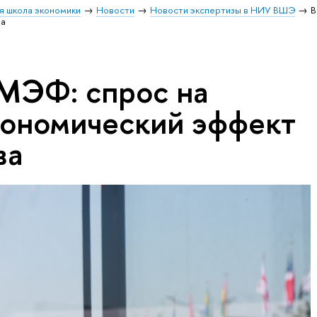
я школа экономики
Новости
Новости экспертизы в НИУ ВШЭ
В
ва
МЭФ: спрос на
кономический эффект
ва