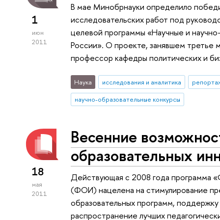
В мае Минобрнауки определило победи
1
исследовательских работ под руковод
целевой программы «Научные и научно
июн
2011
России». О проекте, занявшем третье м
профессор кафедры политических и б
Наука
исследования и аналитика
репортаж
научно-образовательные конкурсы
Весенние возможнос
образовательных ин
18
Действующая с 2008 года программа 
мая
(ФОИ) нацелена на стимулирование пр
2011
образовательных программ, поддержку
распространение лучших педагогических