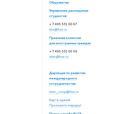
Общежития
Управление размещения
студентов
+ 7 495 531 00 67
sho@hse.ru
Приемная комиссия
для иностранных граждан
+ 7 495 531 00 59
inter@hse.ru
Дирекция по развитию
международного
сотрудничества
inter_coop@hse.ru
Карта зданий
Проложить маршрут
Пресс-служба ВШЭ