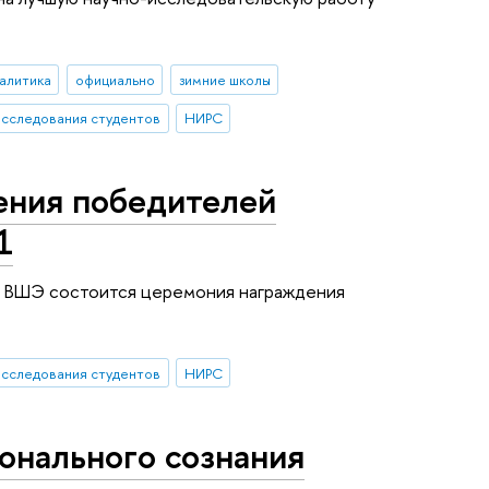
алитика
официально
зимние школы
исследования студентов
НИРС
ения победителей
1
У ВШЭ состоится церемония награждения
исследования студентов
НИРС
онального сознания