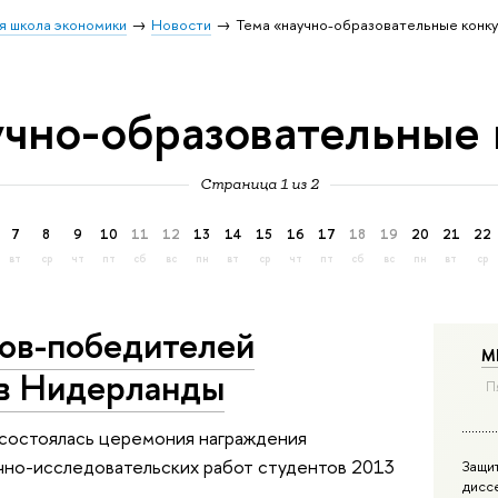
я школа экономики
Новости
Тема «научно-образовательные конк
учно-образовательные
Страница 1 из 2
7
8
9
10
11
12
13
14
15
16
17
18
19
20
21
22
вт
ср
чт
пт
сб
вс
пн
вт
ср
чт
пт
сб
вс
пн
вт
ср
ов-победителей
М
 в Нидерланды
П
 состоялась церемония награждения
учно-исследовательских работ студентов 2013
Защи
дисс