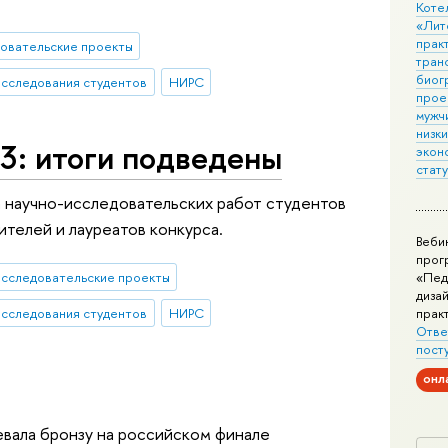
Коте
«Лит
практ
довательские проекты
тран
биог
исследования студентов
НИРС
прое
мужчи
низк
3: итоги подведены
экон
стат
 научно-исследовательских работ студентов
телей и лауреатов конкурса.
Веби
прог
«Пед
исследовательские проекты
дизай
прак
исследования студентов
НИРС
Отве
пост
онл
евала бронзу на российском финале