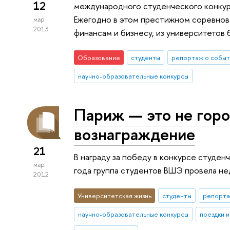
12
международного студенческого конкурса
Ежегодно в этом престижном соревнов
мар
2013
финансам и бизнесу, из университетов 
Образование
студенты
репортаж о событ
научно-образовательные конкурсы
Париж — это не горо
вознаграждение
21
В награду за победу в конкурсе студе
мар
года группа студентов ВШЭ провела не
2012
Университетская жизнь
студенты
репорта
научно-образовательные конкурсы
поездки 