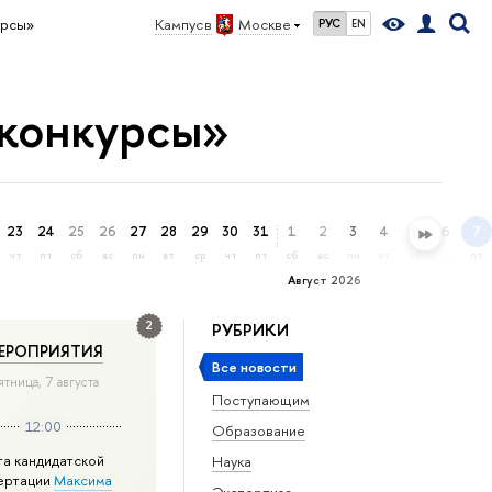
урсы»
Кампус в
Москве
РУС
EN
 конкурсы»
23
24
25
26
27
28
29
30
31
1
2
3
4
5
6
7
чт
пт
сб
вс
пн
вт
ср
чт
пт
сб
вс
пн
вт
ср
чт
пт
Август 2026
2
РУБРИКИ
ЕРОПРИЯТИЯ
Все новости
ятница, 7 августа
Поступающим
12:00
Образование
та кандидатской
Наука
ертации
Максима
Экспертиза