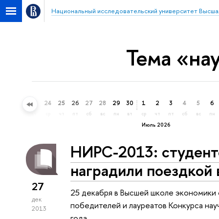
Национальный исследовательский университет Высша
Тема «на
21
22
23
24
25
26
27
28
29
30
1
2
3
4
5
6
вс
пн
вт
ср
чт
пт
сб
вс
пн
вт
ср
чт
пт
сб
вс
пн
Июль 2026
НИРС-2013: студент
наградили поездкой
27
25 декабря в Высшей школе экономики
дек
победителей и лауреатов Конкурса на
2013
года.