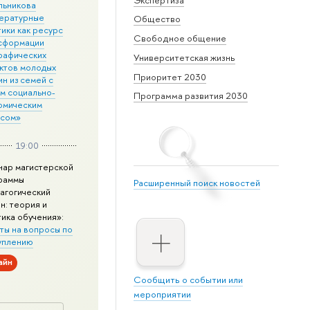
льникова
ературные
Общество
ики как ресурс
Свободное общение
сформации
рафических
Университетская жизнь
ктов молодых
Приоритет 2030
н из семей с
им социально-
Программа развития 2030
омическим
усом»
19:00
нар магистерской
раммы
Расширенный поиск новостей
агогический
н: теория и
тика обучения»:
ты на вопросы по
уплению
айн
Сообщить о событии или
мероприятии