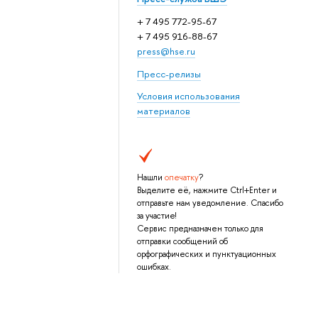
+ 7 495 772-95-67
+ 7 495 916-88-67
press@hse.ru
Пресс-релизы
Условия использования
материалов
Нашли
опечатку
?
Выделите её, нажмите Ctrl+Enter и
отправьте нам уведомление. Спасибо
за участие!
Сервис предназначен только для
отправки сообщений об
орфографических и пунктуационных
ошибках.