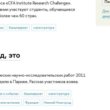
По
 «CFA Institute Research Challenge».
ании участвуют студенты, обучающиеся
Дни 
более чем 60 стран.
двер
ии
бакалавриат
магистратура
д, это
нческих научно-исследовательских работ 2011
делю в Париже. Рассказ участников вояжа.
ж о событии
бакалавриат
магистратура
и впечатления
Франция
Нижний Новгород