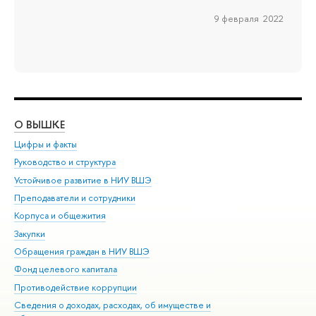
9 февраля 2022
О ВЫШКЕ
ОБ
Цифры и факты
Ли
Руководство и структура
Дов
Устойчивое развитие в НИУ ВШЭ
Ол
Преподаватели и сотрудники
При
Корпуса и общежития
Вы
Закупки
При
Обращения граждан в НИУ ВШЭ
Ас
Фонд целевого капитала
До
Противодействие коррупции
Цен
Сведения о доходах, расходах, об имуществе и
Би