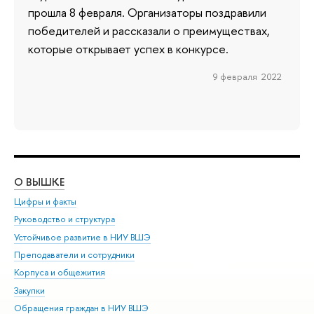
прошла 8 февраля. Организаторы поздравили
победителей и рассказали о преимуществах,
которые открывает успех в конкурсе.
9 февраля 2022
О ВЫШКЕ
ОБ
Цифры и факты
Ли
Руководство и структура
Дов
Устойчивое развитие в НИУ ВШЭ
Ол
Преподаватели и сотрудники
При
Корпуса и общежития
Вы
Закупки
При
Обращения граждан в НИУ ВШЭ
Ас