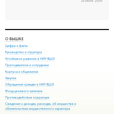
19 июня 2009
О ВЫШКЕ
ОБ
Цифры и факты
Ли
Руководство и структура
Дов
Устойчивое развитие в НИУ ВШЭ
Ол
Преподаватели и сотрудники
При
Корпуса и общежития
Вы
Закупки
При
Обращения граждан в НИУ ВШЭ
Ас
Фонд целевого капитала
До
Противодействие коррупции
Цен
Сведения о доходах, расходах, об имуществе и
Би
обязательствах имущественного характера
Об