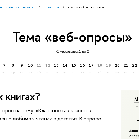
я школа экономики
Новости
Тема «веб-опросы»
Тема «веб-опросы»
Страница 1 из 1
7
8
9
10
11
12
13
14
15
16
17
18
19
20
21
22
вт
ср
чт
пт
сб
вс
пн
вт
ср
чт
пт
сб
вс
пн
вт
ср
х книгах?
М
П
я опрос на тему «Классное внеклассное
осы о любимом чтении в детстве. В опросе
Защи
дисс