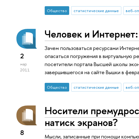
Общество
статистические данные
веб-о
Человек и Интернет:
Зачем пользоваться ресурсами Интерне
2
опасаться погружения в виртуальную ре
посетители портала Высшей школы эко
мар
2011
завершившегося на сайте Вышки в февра
Общество
статистические данные
веб-о
Носители премудрост
натиск экранов?
8
Мысли, записанные при помощи компью