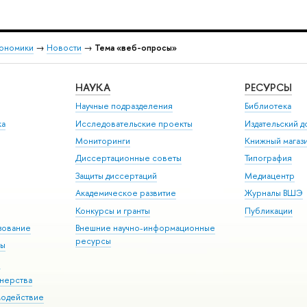
кономики
→
Новости
→
Тема «веб-опросы»
НАУКА
РЕСУРСЫ
Научные подразделения
Библиотека
ка
Исследовательские проекты
Издательский 
Мониторинги
Книжный магаз
Диссертационные советы
Типография
Защиты диссертаций
Медиацентр
Академическое развитие
Журналы ВШЭ
Конкурсы и гранты
Публикации
зование
Внешние научно-информационные
ресурсы
ры
Э
нерства
модействие