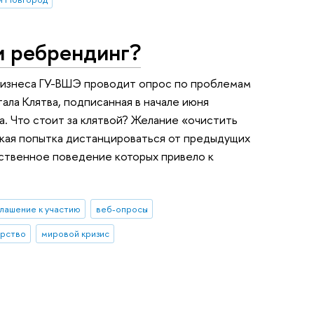
и ребрендинг?
бизнеса ГУ-ВШЭ проводит опрос по проблемам
ала Клятва, подписанная в начале июня
а. Что стоит за клятвой? Желание «очистить
вкая попытка дистанцироваться от предыдущих
ственное поведение которых привело к
лашение к участию
веб-опросы
рство
мировой кризис