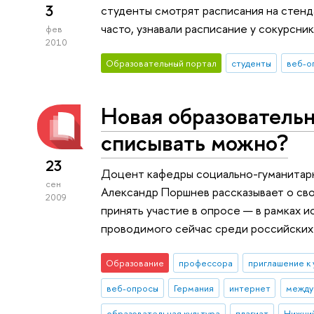
3
студенты смотрят расписания на стенда
часто, узнавали расписание у сокурсни
фев
2010
Образовательный портал
студенты
веб-о
Новая образовательн
списывать можно?
23
Доцент кафедры социально-гуманитар
сен
Александр Поршнев рассказывает о сво
2009
принять участие в опросе — в рамках и
проводимого сейчас среди российских
Образование
профессора
приглашение к
веб-опросы
Германия
интернет
между
образовательная культура
плагиат
Нижни