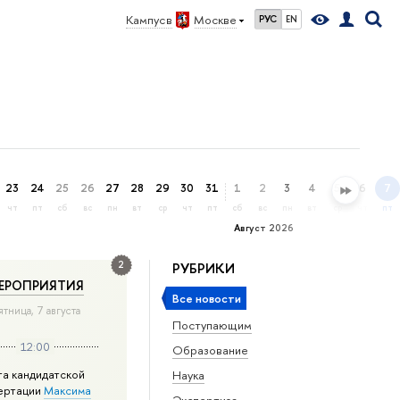
Кампус в
Москве
РУС
EN
23
24
25
26
27
28
29
30
31
1
2
3
4
5
6
7
чт
пт
сб
вс
пн
вт
ср
чт
пт
сб
вс
пн
вт
ср
чт
пт
Август 2026
2
РУБРИКИ
ЕРОПРИЯТИЯ
Все новости
ятница, 7 августа
Поступающим
12:00
Образование
та кандидатской
Наука
ертации
Максима
Экспертиза