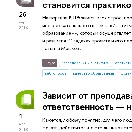
становится практико
26
На портале ВШЭ завершился опрос, про
апр
исследовательского проекта «Инстит
2010
образованием», который осуществляет
и развития. О задачах проекта и его п
Татьяна Мешкова.
Наука
исследования и аналитика
статисти
веб-опросы
качество образования
Зависит от преподав
ответственность — н
1
Кажется, любому понятно, для чего лю
мар
может, действительно это лишь кажется
2010