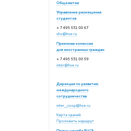
Общежития
Управление размещения
студентов
+ 7 495 531 00 67
sho@hse.ru
Приемная комиссия
для иностранных граждан
+ 7 495 531 00 59
inter@hse.ru
Дирекция по развитию
международного
сотрудничества
inter_coop@hse.ru
Карта зданий
Проложить маршрут
Пресс-служба ВШЭ