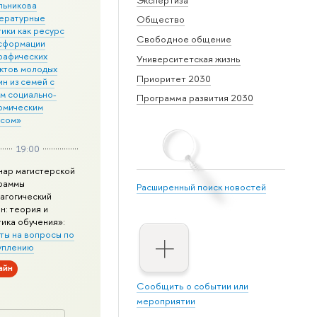
льникова
ературные
Общество
ики как ресурс
Свободное общение
сформации
рафических
Университетская жизнь
ктов молодых
Приоритет 2030
н из семей с
им социально-
Программа развития 2030
омическим
усом»
19:00
нар магистерской
раммы
Расширенный поиск новостей
агогический
н: теория и
тика обучения»:
ты на вопросы по
уплению
айн
Сообщить о событии или
мероприятии