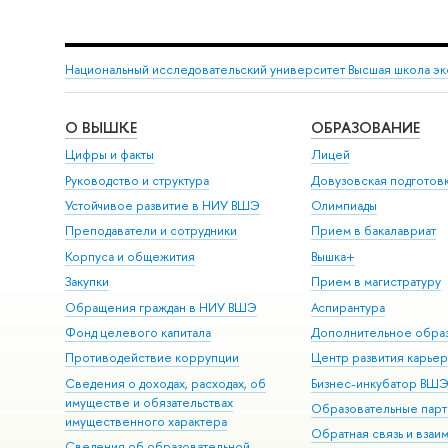
Национальный исследовательский университет Высшая школа э
О ВЫШКЕ
ОБРАЗОВАНИЕ
Цифры и факты
Лицей
Руководство и структура
Довузовская подготов
Устойчивое развитие в НИУ ВШЭ
Олимпиады
Преподаватели и сотрудники
Прием в бакалавриат
Корпуса и общежития
Вышка+
Закупки
Прием в магистратуру
Обращения граждан в НИУ ВШЭ
Аспирантура
Фонд целевого капитала
Дополнительное обра
Противодействие коррупции
Центр развития карье
Сведения о доходах, расходах, об
Бизнес-инкубатор ВШ
имуществе и обязательствах
Образовательные парт
имущественного характера
Обратная связь и взаи
Сведения об образовательной