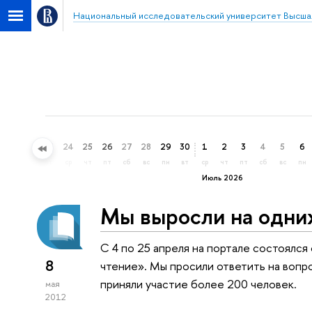
Национальный исследовательский университет Высша
21
22
23
24
25
26
27
28
29
30
1
2
3
4
5
6
вс
пн
вт
ср
чт
пт
сб
вс
пн
вт
ср
чт
пт
сб
вс
пн
Июль 2026
Мы выросли на одни
С 4 по 25 апреля на портале состоялс
8
чтение». Мы просили ответить на вопр
приняли участие более 200 человек.
мая
2012