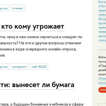
Коте
«Лит
просы
чтение
практ
тран
биог
 кто кому угрожает
прое
мужчи
низк
экон
та, чему в нем можно научиться и следует ли
стат
альность? На эти и другие вопросы отвечали
номики в ходе очередного онлайн-опроса,
ле.
Веби
прог
«Пед
просы
интернет
сайт ВШЭ
дизай
прак
Отве
и: вынесет ли бумага
пост
онл
тера, о будущем бумажных учебников в сфере