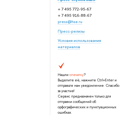
+ 7 495 772-95-67
+ 7 495 916-88-67
press@hse.ru
Пресс-релизы
Условия использования
материалов
Нашли
опечатку
?
Выделите её, нажмите Ctrl+Enter и
отправьте нам уведомление. Спасибо
за участие!
Сервис предназначен только для
отправки сообщений об
орфографических и пунктуационных
ошибках.