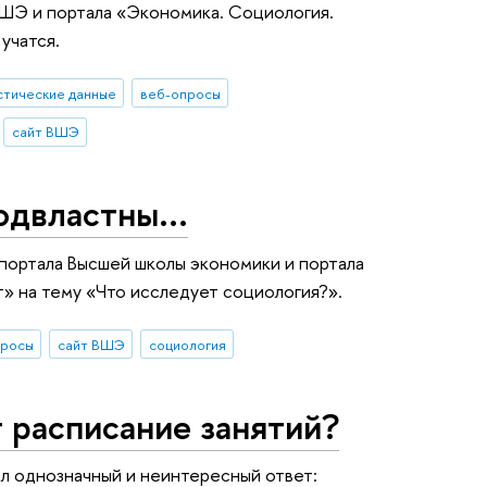
ВШЭ и портала «Экономика. Социология.
учатся.
стические данные
веб-опросы
сайт ВШЭ
одвластны...
портала Высшей школы экономики и портала
 на тему «Что исследует социология?».
просы
сайт ВШЭ
социология
 расписание занятий?
ыл однозначный и неинтересный ответ: