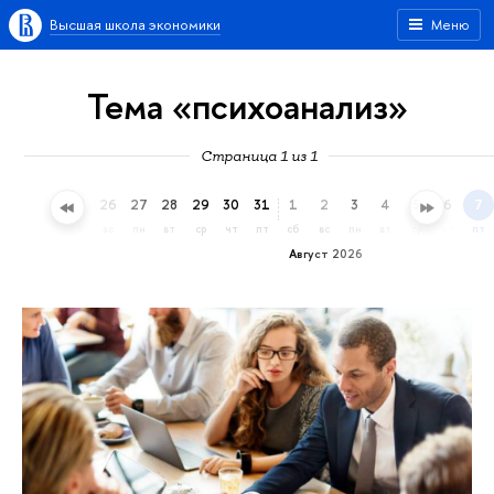
Высшая школа экономики
Меню
Тема «психоанализ»
Страница 1 из 1
23
24
25
26
27
28
29
30
31
1
2
3
4
5
6
7
чт
пт
сб
вс
пн
вт
ср
чт
пт
сб
вс
пн
вт
ср
чт
пт
Август 2026