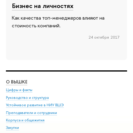
Бизнес на личностях
Как качества топ-менеджеров влияют на
стоимость компаний.
24 октября 2017
О ВЫШКЕ
ОБ
Цифры и факты
Ли
Руководство и структура
Дов
Устойчивое развитие в НИУ ВШЭ
Ол
Преподаватели и сотрудники
При
Корпуса и общежития
Вы
Закупки
При