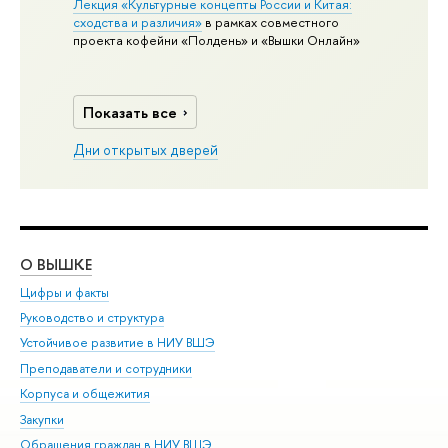
Лекция «Культурные концепты России и Китая:
сходства и различия»
в рамках совместного
проекта кофейни «Полдень» и «Вышки Онлайн»
Показать все
Дни открытых дверей
О ВЫШКЕ
ОБ
Цифры и факты
Ли
Руководство и структура
Дов
Устойчивое развитие в НИУ ВШЭ
Ол
Преподаватели и сотрудники
При
Корпуса и общежития
Вы
Закупки
При
Обращения граждан в НИУ ВШЭ
Ас