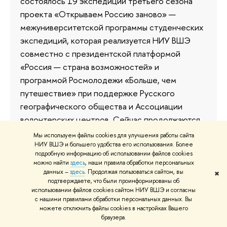
состоялось 19 экспедиций третьего сезона
проекта «Открываем Россию заново» —
межуниверситетской программы студенческих
экспедиций, которая реализуется НИУ ВШЭ
совместно с президентской платформой
«Россия — страна возможностей» и
программой Росмолодежи «Больше, чем
путешествие» при поддержке Русского
географического общества и Ассоциации
волонтерских центров. Сейчас продолжаются
еще 10 выездов участников проекта.
Мы используем файлы cookies для улучшения работы сайта
Планируется, что до ноября 2024 года
НИУ ВШЭ и большего удобства его использования. Более
подробную информацию об использовании файлов cookies
экспедиции охватят 26 регионов России, а
можно найти
здесь
, наши правила обработки персональных
всего за год в программе примут участие 1,2
данных –
здесь
. Продолжая пользоваться сайтом, вы
✖
подтверждаете, что были проинформированы об
тыс. студентов. Всего за 8 лет реализации
использовании файлов cookies сайтом НИУ ВШЭ и согласны
проекта его участниками стали более 7 тыс.
с нашими правилами обработки персональных данных. Вы
можете отключить файлы cookies в настройках Вашего
человек.
браузера.