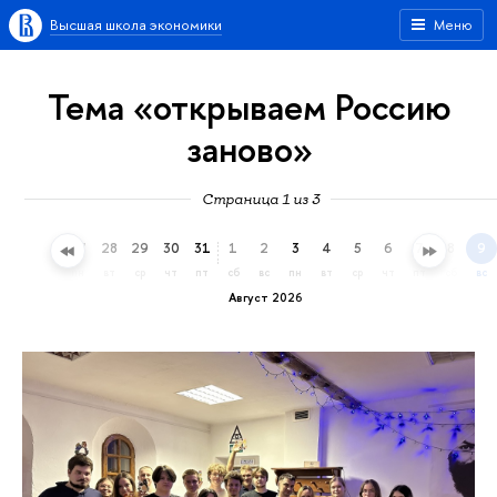
Высшая школа экономики
Меню
Тема «открываем Россию
заново»
Страница 1 из 3
25
26
27
28
29
30
31
1
2
3
4
5
6
7
8
9
сб
вс
пн
вт
ср
чт
пт
сб
вс
пн
вт
ср
чт
пт
сб
вс
Август 2026