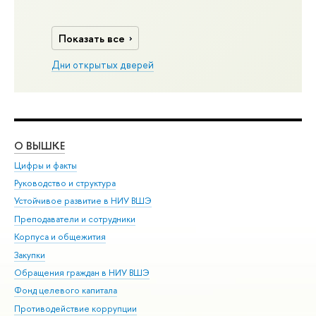
Показать все
Дни открытых дверей
О ВЫШКЕ
ОБ
Цифры и факты
Ли
Руководство и структура
Дов
Устойчивое развитие в НИУ ВШЭ
Ол
Преподаватели и сотрудники
При
Корпуса и общежития
Вы
Закупки
При
Обращения граждан в НИУ ВШЭ
Ас
Фонд целевого капитала
До
Противодействие коррупции
Цен