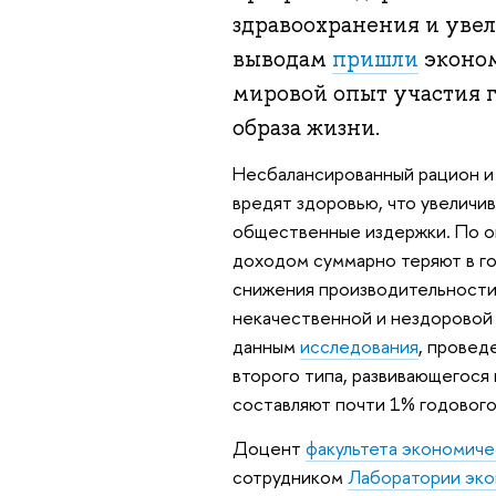
здравоохранения и увел
выводам
пришли
эконом
мировой опыт участия г
образа жизни.
Несбалансированный рацион и 
вредят здоровью, что увеличив
общественные издержки. По оц
доходом суммарно теряют в го
снижения производительности 
некачественной и нездоровой 
данным
исследования
, провед
второго типа, развивающегося 
составляют почти 1% годовог
Доцент
факультета экономиче
сотрудником
Лаборатории эко