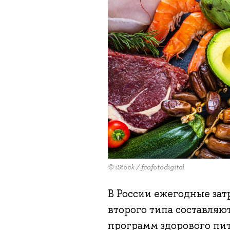
© iStock / fcafotodigital
В России ежегодные зат
второго типа составляю
программ здорового пит