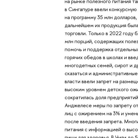
на рынке полезного питания т
в Сингапуре ввели конкурсную
на программу 35 млн долларов
дальнейшем их продукция была
торговли. Только в 2022 году 
млн порций, содержащих полез
помочь и поддержка отдельных
горячих обедов в школах и вве
многодетных семей, сирот и др
сказаться и административные
власти ввели запрет на размещ
высоким уровнем детского ожир
сократилась доля предприятий
Анджелесе меры по запрету от
лиц с ожирением на 3% и умен
после введения запрета. Мно
питания с информацией о высо
пищи для здоровья. В Чили до