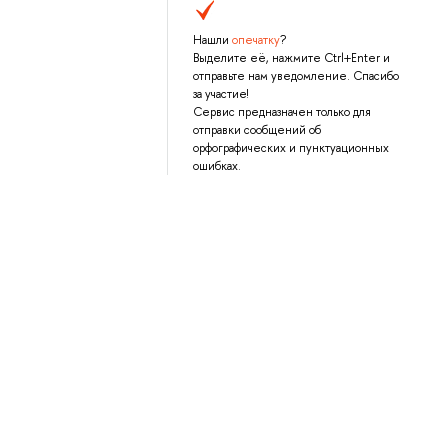
Нашли
опечатку
?
Выделите её, нажмите Ctrl+Enter и
отправьте нам уведомление. Спасибо
за участие!
Сервис предназначен только для
отправки сообщений об
орфографических и пунктуационных
ошибках.