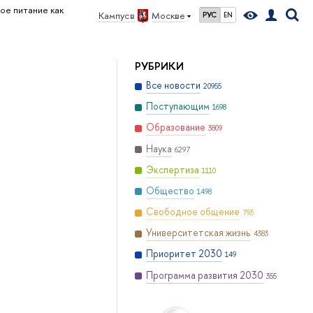
ое питание как
Кампус в
Москве
РУС
EN
РУБРИКИ
Все новости
20955
Поступающим
1698
Образование
3809
Наука
6297
Экспертиза
1110
Общество
1498
Свободное общение
793
Университетская жизнь
4383
Приоритет 2030
149
Программа развития 2030
355