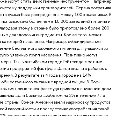
акже могут стать действенным инструментом. Например,
 систему поддержки производителей. Страна потратила
, эта сумма была распределена между 100 компаниями. В
 использована более чем в 10 000 заведений питания и
благодаря этому в стране было приготовлено более 200
ные для здоровья ингредиенты. Кроме того, может
 категорий населения. Например, субсидирование
дение бесплатного школьного питания для учащихся из
угих уязвимых групп населения. Позитивно могут
 меры. Так, в английском городе Гейтсхеде местные
ение предприятий фастфуда вблизи школ и в районах с
ения. В результате за 4 года в городе на 14%
 общественного питания с вредной пищей. В Лос-
крытия новых точек фастфуда привели к снижению доли
ьшению доли больных диабетом на 2% в течение 7 лет
гие страны Южной Америки ввели маркировку продуктов
кой калорийности и последствиях употребления такой
 50% населения изменили свои пищевые привычки после