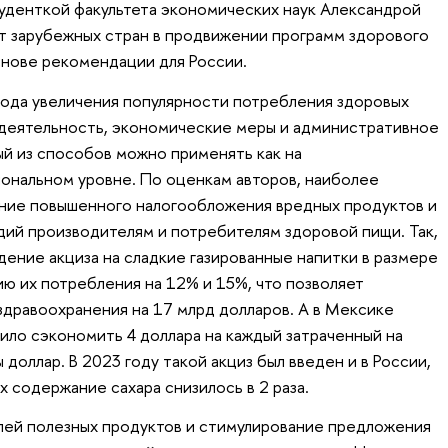
уденткой факультета экономических наук Александрой
т зарубежных стран в продвижении программ здорового
основе рекомендации для России.
тода увеличения популярности потребления здоровых
 деятельность, экономические меры и административное
ый из способов можно применять как на
гиональном уровне. По оценкам авторов, наиболее
ние повышенного налогообложения вредных продуктов и
ий производителям и потребителям здоровой пищи. Так,
дение акциза на сладкие газированные напитки в размере
ю их потребления на 12% и 15%, что позволяет
дравоохранения на 17 млрд долларов. А в Мексике
лило сэкономить 4 доллара на каждый затраченный на
оллар. В 2023 году такой акциз был введен и в России,
ах содержание сахара снизилось в 2 раза.
ей полезных продуктов и стимулирование предложения