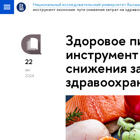
Национальный исследовательский университет Высша
инструмент экономии: пути снижения затрат на здраво
Здоровое п
инструмент
22
снижения за
авг
здравоохра
2024