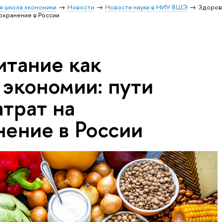
я школа экономики
Новости
Новости науки в НИУ ВШЭ
Здоров
охранение в России
итание как
 экономии: пути
трат на
нение в России