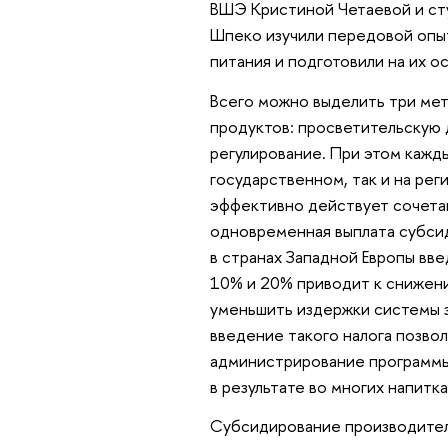
ВШЭ Кристиной Четаевой и ст
Шпеко изучили передовой опы
питания и подготовили на их 
Всего можно выделить три ме
продуктов: просветительскую
регулирование. При этом кажд
государственном, так и на ре
эффективно действует сочета
одновременная выплата субсид
в странах Западной Европы вве
10% и 20% приводит к снижени
уменьшить издержки системы з
введение такого налога позво
администрирование программы д
в результате во многих напитк
Субсидирование производител