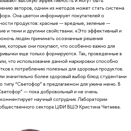
азывают высокую эффективность и могут быть
мнению авторов, одним из методов может стать система
фор». Она цветом информирует покупателей о
ности продуктов: красные — вредные, зеленые —
е и теми и другими свойствами. «Это эффективный и
помочь людям принимать осознанные решения
ия, которые они покупают, что особенно важно для
ривычки еще только формируются. Так, проведенные в
ли, что использование данной маркировки способно
тков к потреблению полезных для здоровья продуктов.
ли значительно более здоровый выбор блюд студентами
о типу “Светофор” в предлагаемом для ужина меню. В
Светофор” — пока добровольный и не очень
 комментирует научный сотрудник Лаборатории
общественного сектора ЦФИ ВШЭ Кристина Четаева.