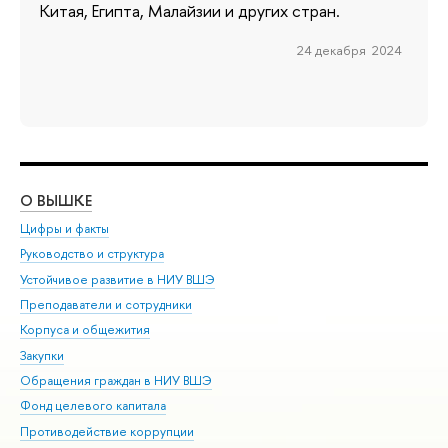
Китая, Египта, Малайзии и других стран.
24 декабря 2024
О ВЫШКЕ
ОБ
Цифры и факты
Ли
Руководство и структура
Дов
Устойчивое развитие в НИУ ВШЭ
Ол
Преподаватели и сотрудники
При
Корпуса и общежития
Вы
Закупки
При
Обращения граждан в НИУ ВШЭ
Ас
Фонд целевого капитала
До
Противодействие коррупции
Цен