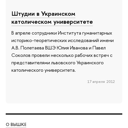
Штудии в Украинском
католическом университете
В апреле сотрудники Института гуманитарных
историко-теоретических исследований имени
А.В. Полетаева ВШЭ Юлия Иванова и Павел
Соколов провели несколько рабочих встреч с
представителями львовского Украинского
католического университета.
17 апреля 2012
О ВЫШКЕ
ОБ