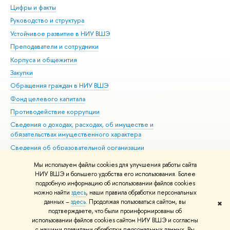
Цифры и факты
Ли
Руководство и структура
Дов
Устойчивое развитие в НИУ ВШЭ
Ол
Преподаватели и сотрудники
При
Корпуса и общежития
Вы
Закупки
При
Обращения граждан в НИУ ВШЭ
Ас
Фонд целевого капитала
До
Противодействие коррупции
Цен
Сведения о доходах, расходах, об имуществе и
Би
обязательствах имущественного характера
Об
Сведения об образовательной организации
Обр
Людям с ограниченными возможностями здоровья
Мы используем файлы cookies для улучшения работы сайта
Единая платежная страница
НИУ ВШЭ и большего удобства его использования. Более
подробную информацию об использовании файлов cookies
Работа в Вышке
можно найти
здесь
, наши правила обработки персональных
данных –
здесь
. Продолжая пользоваться сайтом, вы
✖
Редактору
подтверждаете, что были проинформированы об
© НИУ ВШЭ 1993–2026
Адреса и контакты
Условия использования
использовании файлов cookies сайтом НИУ ВШЭ и согласны
с нашими правилами обработки персональных данных. Вы