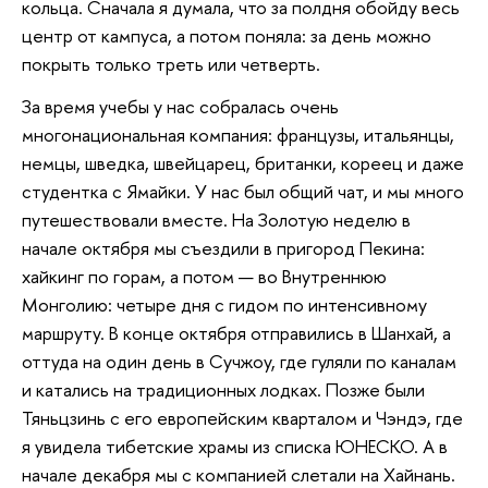
кольца. Сначала я думала, что за полдня обойду весь
центр от кампуса, а потом поняла: за день можно
покрыть только треть или четверть.
За время учебы у нас собралась очень
многонациональная компания: французы, итальянцы,
немцы, шведка, швейцарец, британки, кореец и даже
студентка с Ямайки. У нас был общий чат, и мы много
путешествовали вместе. На Золотую неделю в
начале октября мы съездили в пригород Пекина:
хайкинг по горам, а потом — во Внутреннюю
Монголию: четыре дня с гидом по интенсивному
маршруту. В конце октября отправились в Шанхай, а
оттуда на один день в Сучжоу, где гуляли по каналам
и катались на традиционных лодках. Позже были
Тяньцзинь с его европейским кварталом и Чэндэ, где
я увидела тибетские храмы из списка ЮНЕСКО. А в
начале декабря мы с компанией слетали на Хайнань.