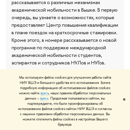
рассказывается о различных механизмах
академической мобильности в Вышке. В первую
очередь, вы узнаете о возможностях, которые
предоставляет Центр повышения квалификации
в плане поездок на краткосрочные стажировки.
Кроме этого, в номере рассказывается о новой
программе по поддержке международной
академической мобильности студентов,
аспирантов и сотрудников НУЛов и НУГов.
3 апреля 2012
Мы используем файлы cookies для улучшения работы сайта
НИУ ВШЭ и большего удобства его использования. Более
подробную информацию об использовании файлов cookies
можно найти
здесь
, наши правила обработки персональных
данных –
здесь
. Продолжая пользоваться сайтом, вы
✖
подтверждаете, что были проинформированы об
использовании файлов cookies сайтом НИУ ВШЭ и согласны
с нашими правилами обработки персональных данных. Вы
О ВЫШКЕ
ОБ
можете отключить файлы cookies в настройках Вашего
браузера.
Цифры и факты
Ли