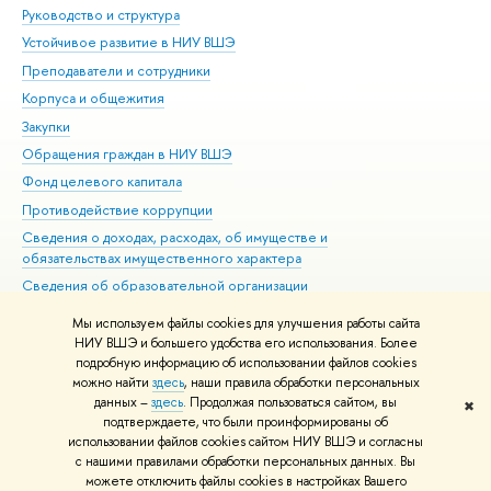
Руководство и структура
Дов
Устойчивое развитие в НИУ ВШЭ
Ол
Преподаватели и сотрудники
При
Корпуса и общежития
Вы
Закупки
При
Обращения граждан в НИУ ВШЭ
Ас
Фонд целевого капитала
До
Противодействие коррупции
Цен
Сведения о доходах, расходах, об имуществе и
Би
обязательствах имущественного характера
Об
Сведения об образовательной организации
Обр
Людям с ограниченными возможностями здоровья
Мы используем файлы cookies для улучшения работы сайта
Единая платежная страница
НИУ ВШЭ и большего удобства его использования. Более
подробную информацию об использовании файлов cookies
Работа в Вышке
можно найти
здесь
, наши правила обработки персональных
данных –
здесь
. Продолжая пользоваться сайтом, вы
✖
Редактору
подтверждаете, что были проинформированы об
© НИУ ВШЭ 1993–2026
Адреса и контакты
Условия использования
использовании файлов cookies сайтом НИУ ВШЭ и согласны
с нашими правилами обработки персональных данных. Вы
материалов
Политика конфиденциальности
Карта сайта
можете отключить файлы cookies в настройках Вашего
Шрифты HSE Sans и HSE Slab разработаны в
Школе дизайна НИУ ВШЭ