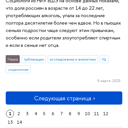
Социологи из НИУ ВШЭ на основе данных показали,
что доля россиян в возрасте от 14 до 22 лет,
употребляющих алкоголь, упала за последние
полтора десятилетия более чем вдвое. Но в пьющих
семьях подростки чаще следуют этим привычкам,
особенно если родители злоупотребляют спиртным
и если в семье нет отца.
Наука
публикации
исследования и аналитика
IQ
социология
9 марта 2023
Следующая страница
1
2
3
4
5
6
7
8
9
10
11
12
13
14