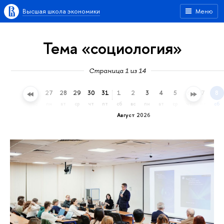
Высшая школа экономики
Меню
Тема «социология»
Страница 1 из 14
24
25
26
27
28
29
30
31
1
2
3
4
5
6
7
8
пт
сб
вс
пн
вт
ср
чт
пт
сб
вс
пн
вт
ср
чт
пт
сб
Август 2026