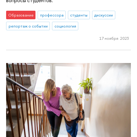
вопросы студентов.
Образование
профессора
студенты
дискуссии
репортаж о событии
социология
17 ноября 2023