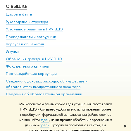
О ВЫШКЕ
ОБ
Цифры и факты
Ли
Руководство и структура
Дов
Устойчивое развитие в НИУ ВШЭ
Ол
Преподаватели и сотрудники
При
Корпуса и общежития
Вы
Закупки
При
Обращения граждан в НИУ ВШЭ
Ас
Фонд целевого капитала
До
Противодействие коррупции
Цен
Сведения о доходах, расходах, об имуществе и
Би
обязательствах имущественного характера
Об
Сведения об образовательной организации
Обр
Людям с ограниченными возможностями здоровья
Мы используем файлы cookies для улучшения работы сайта
Единая платежная страница
НИУ ВШЭ и большего удобства его использования. Более
подробную информацию об использовании файлов cookies
Работа в Вышке
можно найти
здесь
, наши правила обработки персональных
данных –
здесь
. Продолжая пользоваться сайтом, вы
✖
Редактору
подтверждаете, что были проинформированы об