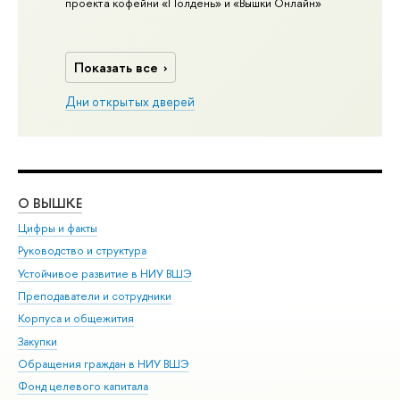
проекта кофейни «Полдень» и «Вышки Онлайн»
Показать все
Дни открытых дверей
О ВЫШКЕ
ОБ
Цифры и факты
Ли
Руководство и структура
Дов
Устойчивое развитие в НИУ ВШЭ
Ол
Преподаватели и сотрудники
При
Корпуса и общежития
Вы
Закупки
При
Обращения граждан в НИУ ВШЭ
Ас
Фонд целевого капитала
До