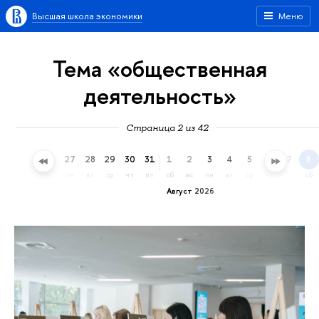
Высшая школа экономики
Меню
Тема «общественная
деятельность»
Страница 2 из 42
24
25
26
27
28
29
30
31
1
2
3
4
5
6
7
8
пт
сб
вс
пн
вт
ср
чт
пт
сб
вс
пн
вт
ср
чт
пт
сб
Август 2026