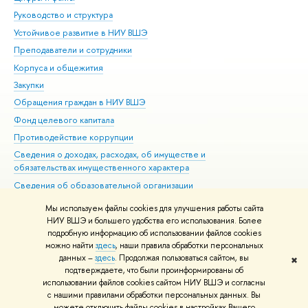
Руководство и структура
Дов
Устойчивое развитие в НИУ ВШЭ
Ол
Преподаватели и сотрудники
При
Корпуса и общежития
Вы
Закупки
При
Обращения граждан в НИУ ВШЭ
Ас
Фонд целевого капитала
До
Противодействие коррупции
Цен
Сведения о доходах, расходах, об имуществе и
Би
обязательствах имущественного характера
Об
Сведения об образовательной организации
Обр
Людям с ограниченными возможностями здоровья
Мы используем файлы cookies для улучшения работы сайта
Единая платежная страница
НИУ ВШЭ и большего удобства его использования. Более
подробную информацию об использовании файлов cookies
Работа в Вышке
можно найти
здесь
, наши правила обработки персональных
данных –
здесь
. Продолжая пользоваться сайтом, вы
✖
Редактору
подтверждаете, что были проинформированы об
© НИУ ВШЭ 1993–2026
Адреса и контакты
Условия использования
использовании файлов cookies сайтом НИУ ВШЭ и согласны
с нашими правилами обработки персональных данных. Вы
материалов
Политика конфиденциальности
Карта сайта
можете отключить файлы cookies в настройках Вашего