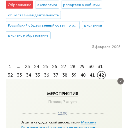
Образование
экспертиза
репортаж о событии
общественная деятельность
Российский общественный совет по развитию образования (РОСРО)
школьники
школьное образование
3 февраля 2005
1
...
23
24
25
26
27
28
29
30
31
32
33
34
35
36
37
38
39
40
41
42
2
МЕРОПРИЯТИЯ
Пятница, 7 августа
12:00
Защита кандидатской диссертации
Максима
Котельникова «Литературные практики как