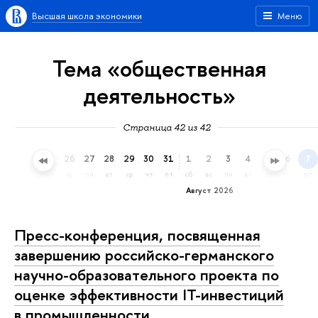
Высшая школа экономики
Меню
Тема «общественная
деятельность»
Страница 42 из 42
23
24
25
26
27
28
29
30
31
1
2
3
4
5
6
7
чт
пт
сб
вс
пн
вт
ср
чт
пт
сб
вс
пн
вт
ср
чт
пт
Август 2026
Пресс-конференция, посвященная
завершению российско-германского
научно-образовательного проекта по
оценке эффективности IТ-инвестиций
в промышленности