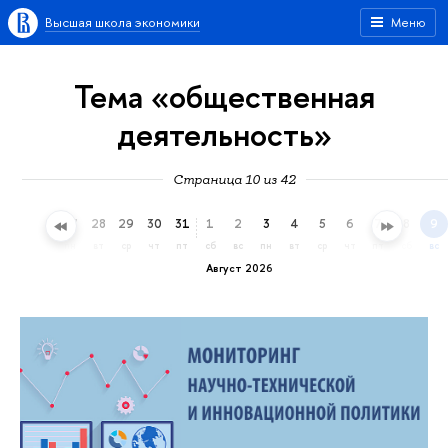
Высшая школа экономики
Меню
Тема «общественная
деятельность»
Страница 10 из 42
25
26
27
28
29
30
31
1
2
3
4
5
6
7
8
9
сб
вс
пн
вт
ср
чт
пт
сб
вс
пн
вт
ср
чт
пт
сб
вс
Август 2026