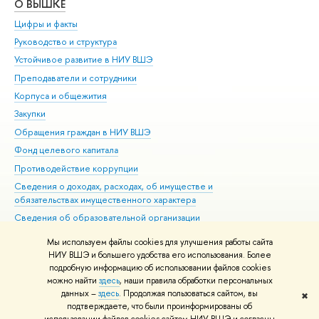
О ВЫШКЕ
ОБ
Цифры и факты
Ли
Руководство и структура
Дов
Устойчивое развитие в НИУ ВШЭ
Ол
Преподаватели и сотрудники
При
Корпуса и общежития
Вы
Закупки
При
Обращения граждан в НИУ ВШЭ
Ас
Фонд целевого капитала
До
Противодействие коррупции
Цен
Сведения о доходах, расходах, об имуществе и
Би
обязательствах имущественного характера
Об
Сведения об образовательной организации
Обр
Людям с ограниченными возможностями здоровья
Мы используем файлы cookies для улучшения работы сайта
Единая платежная страница
НИУ ВШЭ и большего удобства его использования. Более
подробную информацию об использовании файлов cookies
Работа в Вышке
можно найти
здесь
, наши правила обработки персональных
данных –
здесь
. Продолжая пользоваться сайтом, вы
✖
Редактору
подтверждаете, что были проинформированы об
© НИУ ВШЭ 1993–2026
Адреса и контакты
Условия использования