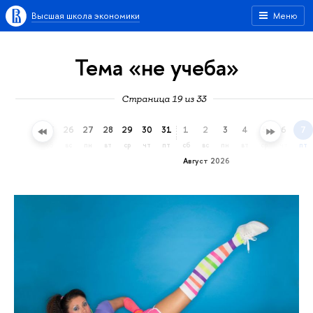
Высшая школа экономики
Меню
Тема «не учеба»
Страница 19 из 33
23
24
25
26
27
28
29
30
31
1
2
3
4
5
6
7
чт
пт
сб
вс
пн
вт
ср
чт
пт
сб
вс
пн
вт
ср
чт
пт
Август 2026