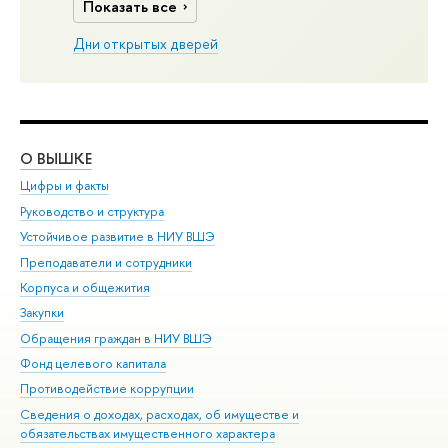
Показать все
Дни открытых дверей
О ВЫШКЕ
ОБ
Цифры и факты
Ли
Руководство и структура
Дов
Устойчивое развитие в НИУ ВШЭ
Ол
Преподаватели и сотрудники
При
Корпуса и общежития
Вы
Закупки
При
Обращения граждан в НИУ ВШЭ
Ас
Фонд целевого капитала
До
Противодействие коррупции
Цен
Сведения о доходах, расходах, об имуществе и
Би
обязательствах имущественного характера
Об